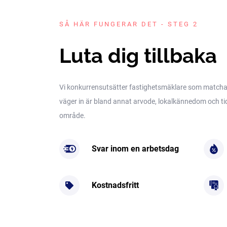
SÅ HÄR FUNGERAR DET - STEG 2
Luta dig tillbaka
Vi konkurrensutsätter fastighetsmäklare som matchar 
väger in är bland annat arvode, lokalkännedom och tidig
område.
Svar inom en arbetsdag
Kostnadsfritt