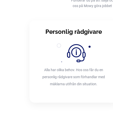
Funderar du på att sälja oc
oss på Mowy göra jobbet åt 
Personlig rådgivare
Alla har olika behov. Hos oss får du en
personlig rådgivare som förhandlar med
mäklarna utifrån din situation.