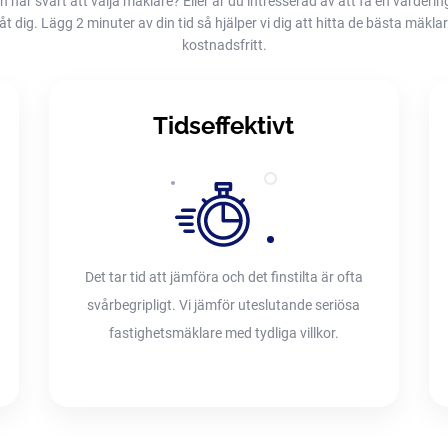
h har svårt att välja mäklare? Eller är du intresserad av att få en värderin
dig. Lägg 2 minuter av din tid så hjälper vi dig att hitta de bästa mäklarna
kostnadsfritt.
Tidseffektivt
Det tar tid att jämföra och det finstilta är ofta
svårbegripligt. Vi jämför uteslutande seriösa
fastighetsmäklare med tydliga villkor.