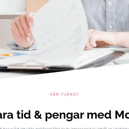
VÅR TJÄNST
ra tid & pengar med M