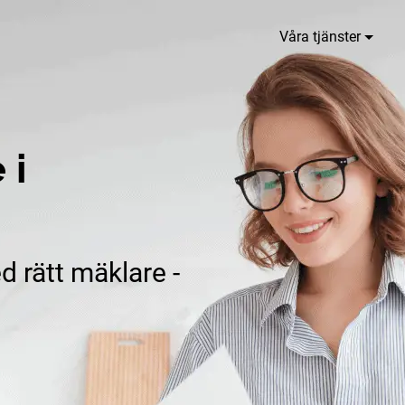
Våra tjänster
 i
d rätt mäklare -