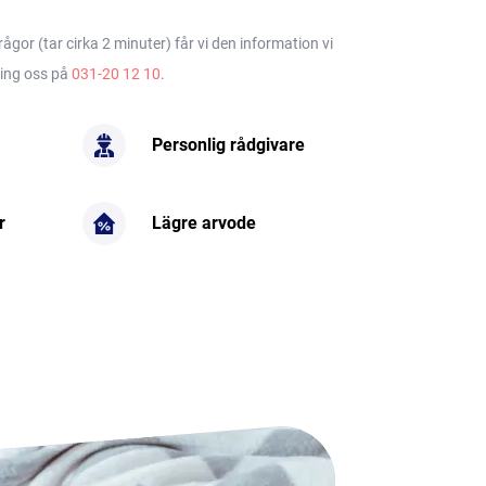
gor (tar cirka 2 minuter) får vi den information vi
ring oss på
031-20 12 10
.
Personlig rådgivare
r
Lägre arvode