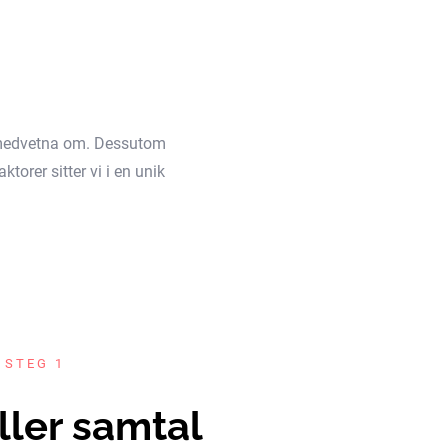
äl medvetna om. Dessutom
torer sitter vi i en unik
 STEG 1
ller samtal