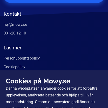
Kontakt
hej@mowy.se
031-20 12 10
Läs mer
Personuppgiftspolicy
Cookiepolicy
Användarvillkor
Cookies på Mowy.se
Våra tjänster
Denna webbplatsen använder cookies för att förbättra
För Partners
upplevelsen, analysera beteende och hjälpa till i vår
marknadsföring. Genom att acceptera godkänner du