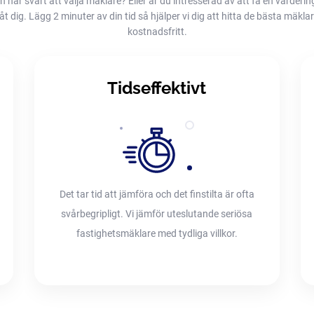
h har svårt att välja mäklare? Eller är du intresserad av att få en värderin
dig. Lägg 2 minuter av din tid så hjälper vi dig att hitta de bästa mäklarna
kostnadsfritt.
Tidseffektivt
Det tar tid att jämföra och det finstilta är ofta
svårbegripligt. Vi jämför uteslutande seriösa
fastighetsmäklare med tydliga villkor.