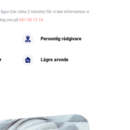
gor (tar cirka 2 minuter) får vi den information vi
ring oss på
031-20 12 10
.
Personlig rådgivare
r
Lägre arvode