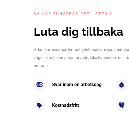
SÅ HÄR FUNGERAR DET - STEG 2
Luta dig tillbaka
Vi konkurrensutsätter fastighetsmäklare som matchar 
väger in är bland annat arvode, lokalkännedom och tidig
område.
Svar inom en arbetsdag
Kostnadsfritt