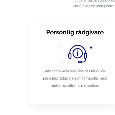
Funderar du på att sälja oc
oss på Mowy göra jobbet åt 
Personlig rådgivare
Alla har olika behov. Hos oss får du en
personlig rådgivare som förhandlar med
mäklarna utifrån din situation.