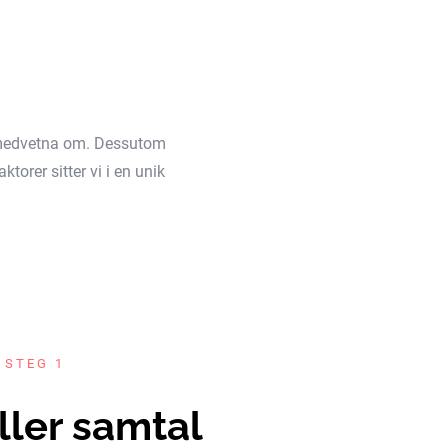
äl medvetna om. Dessutom
torer sitter vi i en unik
 STEG 1
ller samtal