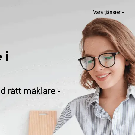
Våra tjänster
 i
d rätt mäklare -