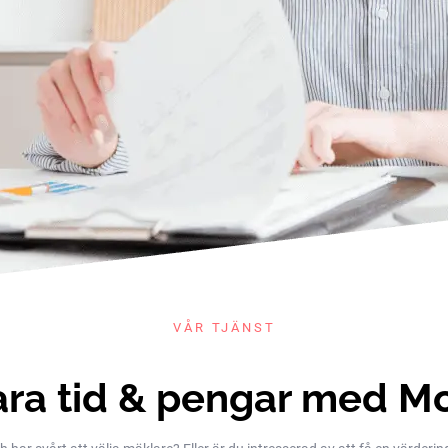
VÅR TJÄNST
ra tid & pengar med M