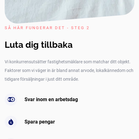
SÅ HÄR FUNGERAR DET - STEG 2
Luta dig tillbaka
Vi konkurrensutsätter fastighetsmäklare som matchar ditt objekt.
Faktorer som vi väger in är bland annat arvode, lokalkännedom och
tidigare försäljningar i just ditt område.
Svar inom en arbetsdag
Spara pengar