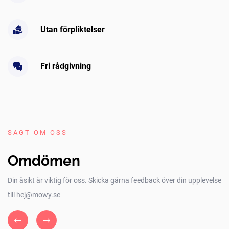
Utan förpliktelser
Fri rådgivning
SAGT OM OSS
Omdömen
Din åsikt är viktig för oss. Skicka gärna feedback över din upplevelse
till hej@mowy.se