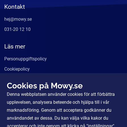
Kontakt
hej@mowy.se
031-20 12 10
Läs mer
Personuppgiftspolicy
Cookiepolicy
Användarvillkor
Cookies på Mowy.se
Våra tjänster
Denna webbplatsen använder cookies för att förbättra
För Partners
upplevelsen, analysera beteende och hjälpa till i vår
marknadsföring. Genom att acceptera godkänner du
användandet av dessa. Du kan välja vilka kakor du
Sociala Medier
accepterar och inte genom att klicka på "inställningar".