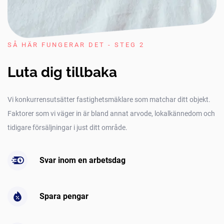
SÅ HÄR FUNGERAR DET - STEG 2
Luta dig tillbaka
Vi konkurrensutsätter fastighetsmäklare som matchar ditt objekt.
Faktorer som vi väger in är bland annat arvode, lokalkännedom och
tidigare försäljningar i just ditt område.
Svar inom en arbetsdag
Spara pengar