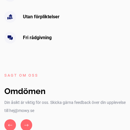
Utan förpliktelser
Fri rådgivning
SAGT OM OSS
Omdömen
Din åsikt är viktig för oss. Skicka gärna feedback över din upplevelse
till hej@mowy.se