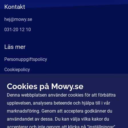
Kontakt
hej@mowy.se
031-20 12 10
Läs mer
Personuppgiftspolicy
Cookiepolicy
Användarvillkor
Cookies på Mowy.se
Våra tjänster
Denna webbplatsen använder cookies för att förbättra
För Partners
upplevelsen, analysera beteende och hjälpa till i vår
marknadsföring. Genom att acceptera godkänner du
användandet av dessa. Du kan välja vilka kakor du
Sociala Medier
accepterar och inte genom att klicka på "inställningar".