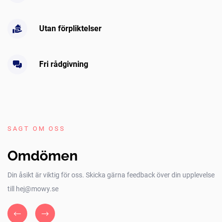
Utan förpliktelser
Fri rådgivning
SAGT OM OSS
Omdömen
Din åsikt är viktig för oss. Skicka gärna feedback över din upplevelse
till hej@mowy.se