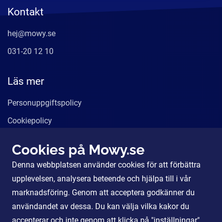
Kontakt
hej@mowy.se
031-20 12 10
Läs mer
Personuppgiftspolicy
Cookiepolicy
Användarvillkor
Cookies på Mowy.se
Våra tjänster
Denna webbplatsen använder cookies för att förbättra
För Partners
upplevelsen, analysera beteende och hjälpa till i vår
marknadsföring. Genom att acceptera godkänner du
användandet av dessa. Du kan välja vilka kakor du
Sociala Medier
accepterar och inte genom att klicka på "inställningar".