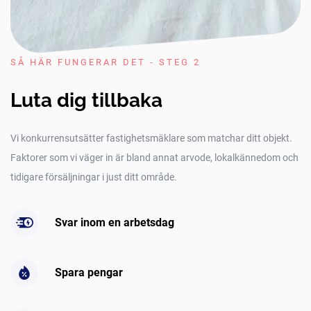
SÅ HÄR FUNGERAR DET - STEG 2
Luta dig tillbaka
Vi konkurrensutsätter fastighetsmäklare som matchar ditt objekt.
Faktorer som vi väger in är bland annat arvode, lokalkännedom och
tidigare försäljningar i just ditt område.
Svar inom en arbetsdag
Spara pengar