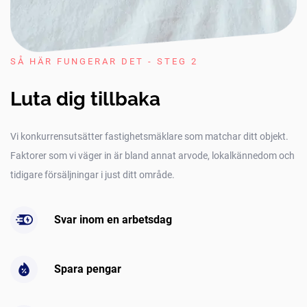
SÅ HÄR FUNGERAR DET - STEG 2
Luta dig tillbaka
Vi konkurrensutsätter fastighetsmäklare som matchar ditt objekt.
Faktorer som vi väger in är bland annat arvode, lokalkännedom och
tidigare försäljningar i just ditt område.
Svar inom en arbetsdag
Spara pengar