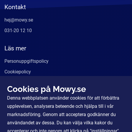
Kontakt
hej@mowy.se
031-20 12 10
Läs mer
Personuppgiftspolicy
Cookiepolicy
Användarvillkor
Cookies på Mowy.se
Våra tjänster
Denna webbplatsen använder cookies för att förbättra
För Partners
upplevelsen, analysera beteende och hjälpa till i vår
marknadsföring. Genom att acceptera godkänner du
användandet av dessa. Du kan välja vilka kakor du
Sociala Medier
accepterar och inte genom att klicka på "inställningar".