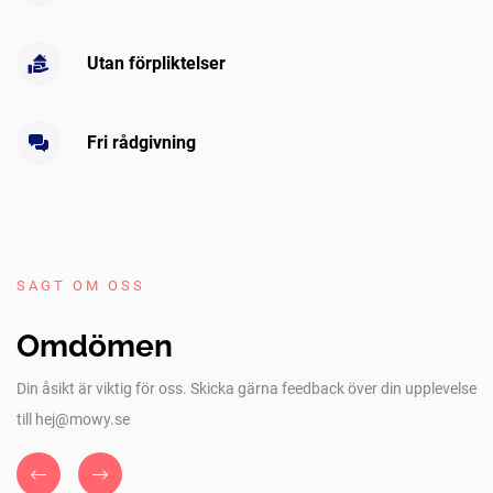
Utan förpliktelser
Fri rådgivning
SAGT OM OSS
Omdömen
Din åsikt är viktig för oss. Skicka gärna feedback över din upplevelse
till hej@mowy.se