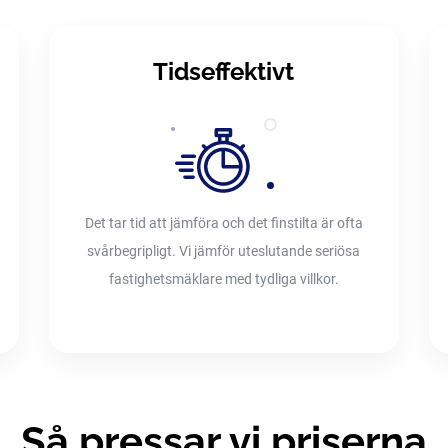
Tidseffektivt
Det tar tid att jämföra och det finstilta är ofta
svårbegripligt. Vi jämför uteslutande seriösa
fastighetsmäklare med tydliga villkor.
Så pressar vi priserna