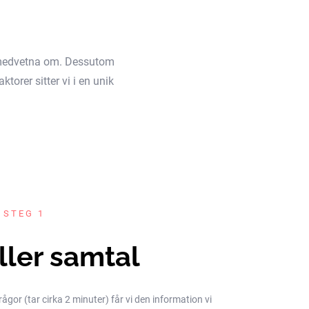
äl medvetna om. Dessutom
torer sitter vi i en unik
 STEG 1
ller samtal
gor (tar cirka 2 minuter) får vi den information vi