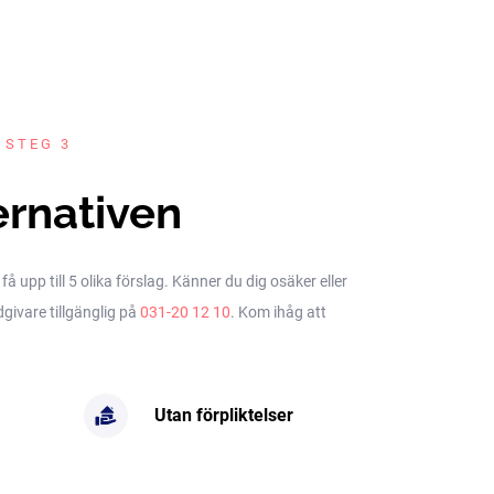
 STEG 3
ernativen
upp till 5 olika förslag. Känner du dig osäker eller
dgivare tillgänglig på
031-20 12 10
. Kom ihåg att
Utan förpliktelser