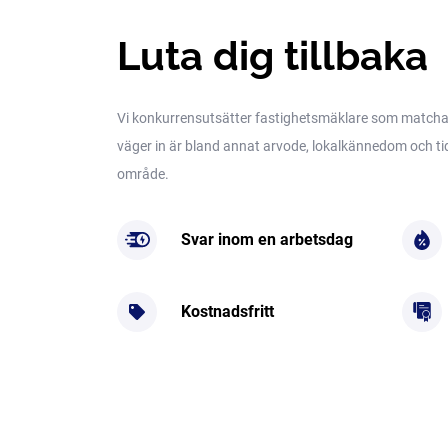
Luta dig tillbaka
Vi konkurrensutsätter fastighetsmäklare som matchar 
väger in är bland annat arvode, lokalkännedom och tidig
område.
Svar inom en arbetsdag
Kostnadsfritt