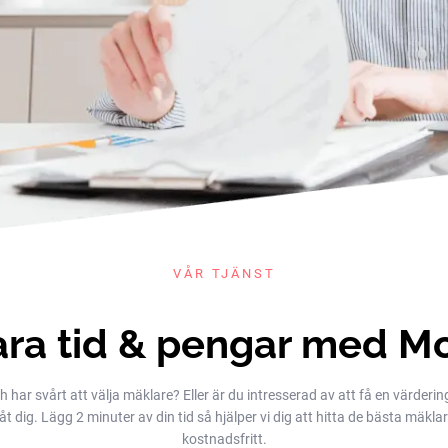
VÅR TJÄNST
ra tid & pengar med M
h har svårt att välja mäklare? Eller är du intresserad av att få en värderin
dig. Lägg 2 minuter av din tid så hjälper vi dig att hitta de bästa mäklarna
kostnadsfritt.