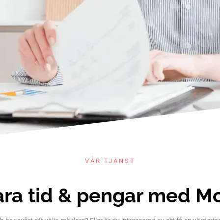
VÅR TJÄNST
ra tid & pengar med M