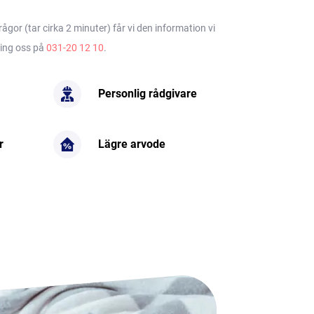
gor (tar cirka 2 minuter) får vi den information vi
ring oss på
031-20 12 10
.
Personlig rådgivare
r
Lägre arvode