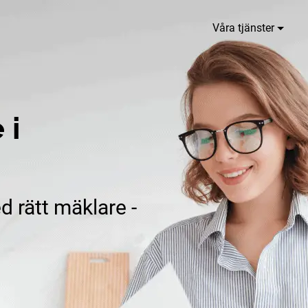
Våra tjänster
 i
d rätt mäklare -