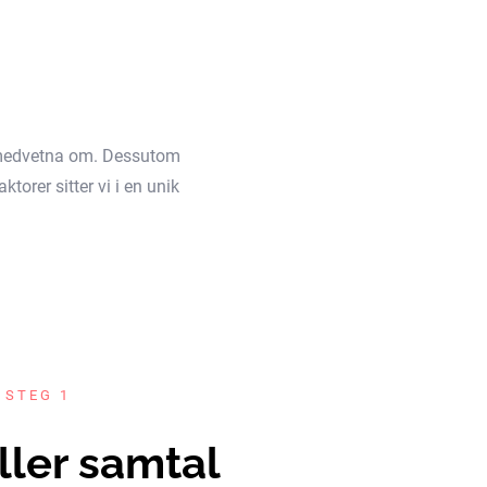
äl medvetna om. Dessutom
torer sitter vi i en unik
 STEG 1
ller samtal