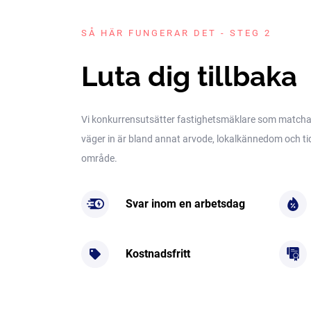
SÅ HÄR FUNGERAR DET - STEG 2
Luta dig tillbaka
Vi konkurrensutsätter fastighetsmäklare som matchar 
väger in är bland annat arvode, lokalkännedom och tidig
område.
Svar inom en arbetsdag
Kostnadsfritt