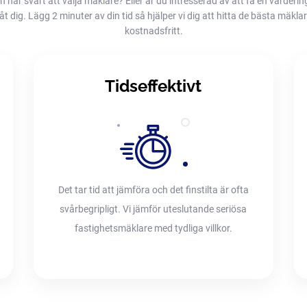
h har svårt att välja mäklare? Eller är du intresserad av att få en värderin
dig. Lägg 2 minuter av din tid så hjälper vi dig att hitta de bästa mäklarna
kostnadsfritt.
Tidseffektivt
Det tar tid att jämföra och det finstilta är ofta
svårbegripligt. Vi jämför uteslutande seriösa
fastighetsmäklare med tydliga villkor.