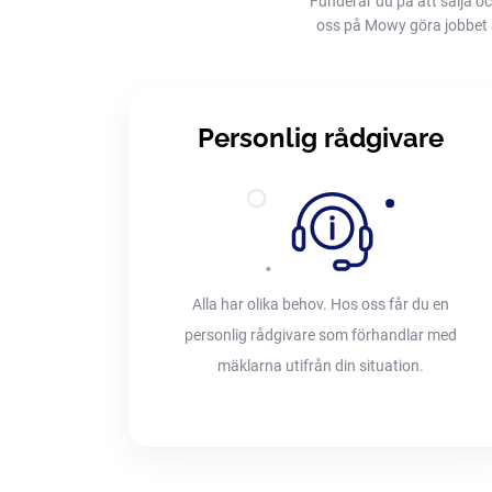
Funderar du på att sälja oc
oss på Mowy göra jobbet åt 
Personlig rådgivare
Alla har olika behov. Hos oss får du en
personlig rådgivare som förhandlar med
mäklarna utifrån din situation.