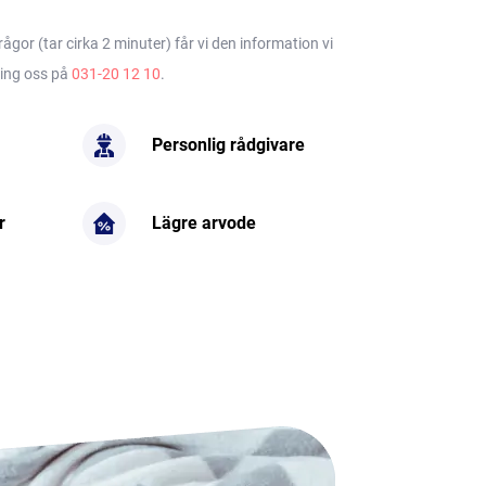
gor (tar cirka 2 minuter) får vi den information vi
ring oss på
031-20 12 10
.
Personlig rådgivare
r
Lägre arvode