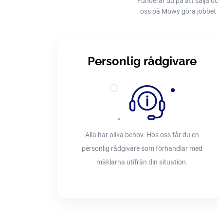
Funderar du på att sälja oc
oss på Mowy göra jobbet åt 
Personlig rådgivare
Alla har olika behov. Hos oss får du en
personlig rådgivare som förhandlar med
mäklarna utifrån din situation.