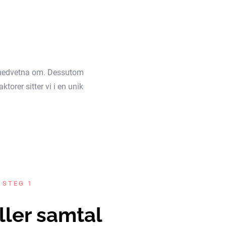
äl medvetna om. Dessutom
torer sitter vi i en unik
 STEG 1
ller samtal