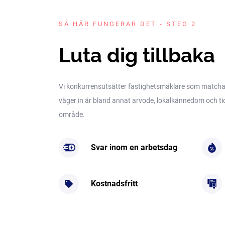
SÅ HÄR FUNGERAR DET - STEG 2
Luta dig tillbaka
Vi konkurrensutsätter fastighetsmäklare som matchar 
väger in är bland annat arvode, lokalkännedom och tidig
område.
Svar inom en arbetsdag
Kostnadsfritt