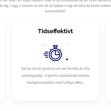
h har svårt att välja mäklare? Eller är du intresserad av att få en värderin
dig. Lägg 2 minuter av din tid så hjälper vi dig att hitta de bästa mäklarna
kostnadsfritt.
Tidseffektivt
Det tar tid att jämföra och det finstilta är ofta
svårbegripligt. Vi jämför uteslutande seriösa
fastighetsmäklare med tydliga villkor.