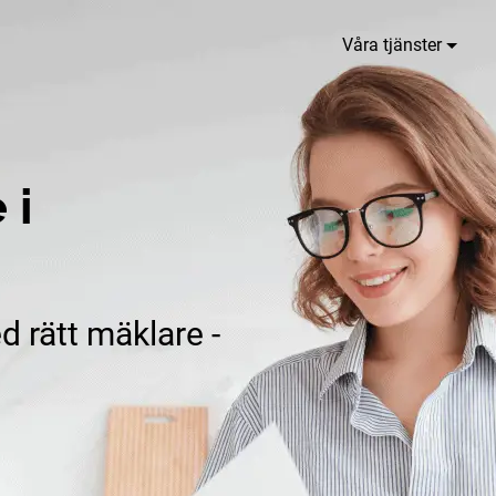
Våra tjänster
 i
d rätt mäklare -