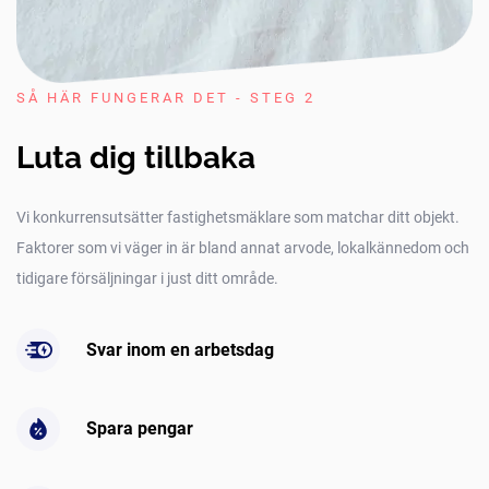
SÅ HÄR FUNGERAR DET - STEG 2
Luta dig tillbaka
Vi konkurrensutsätter fastighetsmäklare som matchar ditt objekt.
Faktorer som vi väger in är bland annat arvode, lokalkännedom och
tidigare försäljningar i just ditt område.
Svar inom en arbetsdag
Spara pengar