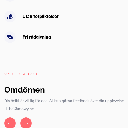
Utan förpliktelser
Fri rådgivning
SAGT OM OSS
Omdömen
Din åsikt är viktig för oss. Skicka gärna feedback över din upplevelse
till hej@mowy.se