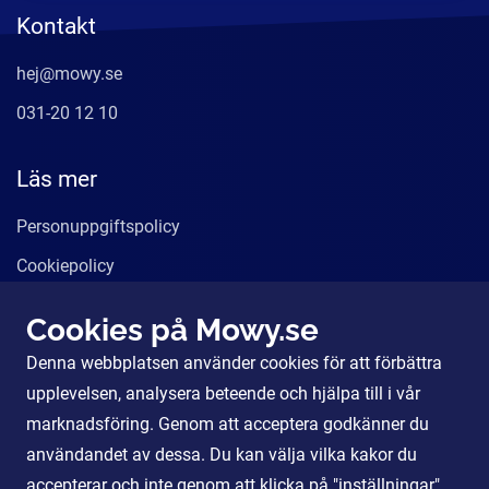
Kontakt
hej@mowy.se
031-20 12 10
Läs mer
Personuppgiftspolicy
Cookiepolicy
Användarvillkor
Cookies på Mowy.se
Våra tjänster
Denna webbplatsen använder cookies för att förbättra
För Partners
upplevelsen, analysera beteende och hjälpa till i vår
marknadsföring. Genom att acceptera godkänner du
användandet av dessa. Du kan välja vilka kakor du
Sociala Medier
accepterar och inte genom att klicka på "inställningar".