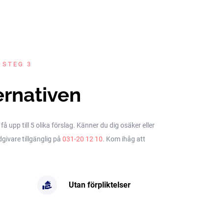
 STEG 3
ernativen
upp till 5 olika förslag. Känner du dig osäker eller
dgivare tillgänglig på
031-20 12 10
. Kom ihåg att
Utan förpliktelser