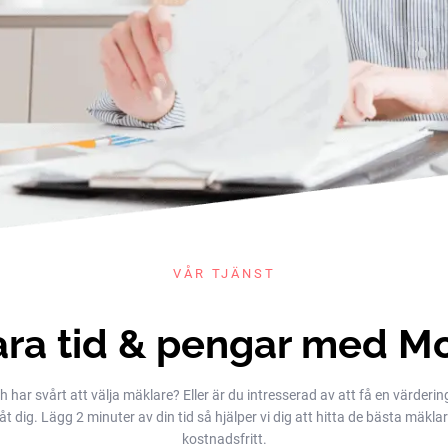
VÅR TJÄNST
ra tid & pengar med M
h har svårt att välja mäklare? Eller är du intresserad av att få en värderin
dig. Lägg 2 minuter av din tid så hjälper vi dig att hitta de bästa mäklarna
kostnadsfritt.