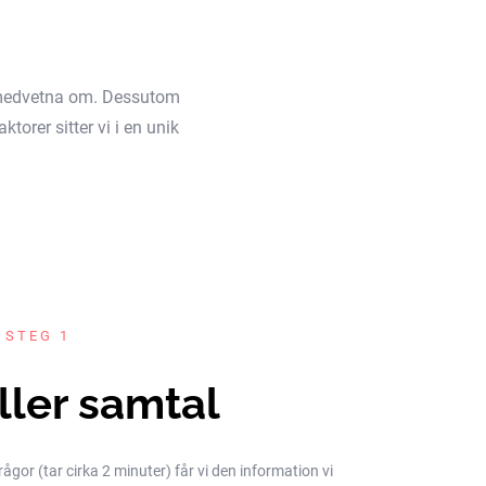
äl medvetna om. Dessutom
torer sitter vi i en unik
 STEG 1
ller samtal
gor (tar cirka 2 minuter) får vi den information vi