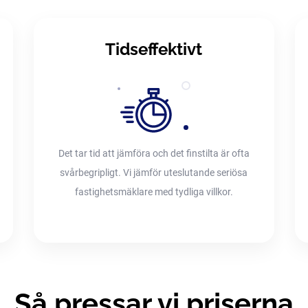
Tidseffektivt
Det tar tid att jämföra och det finstilta är ofta
svårbegripligt. Vi jämför uteslutande seriösa
fastighetsmäklare med tydliga villkor.
Så pressar vi priserna