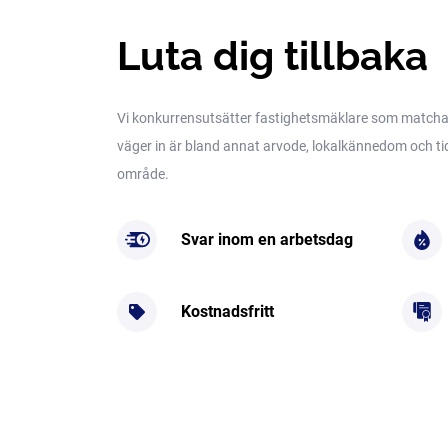
Luta dig tillbaka
Vi konkurrensutsätter fastighetsmäklare som matchar 
väger in är bland annat arvode, lokalkännedom och tidig
område.
Svar inom en arbetsdag
Kostnadsfritt