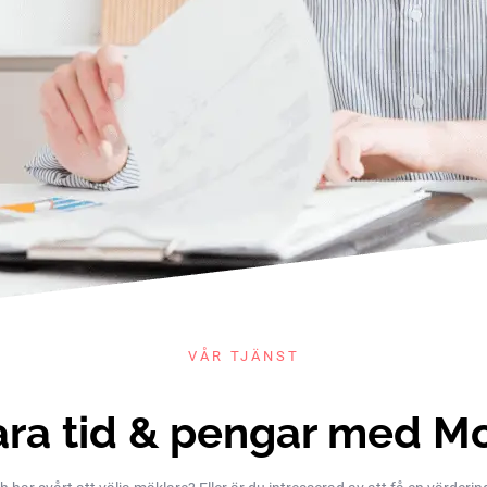
VÅR TJÄNST
ra tid & pengar med M