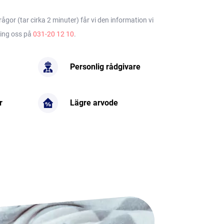
gor (tar cirka 2 minuter) får vi den information vi
ring oss på
031-20 12 10
.
Personlig rådgivare
r
Lägre arvode