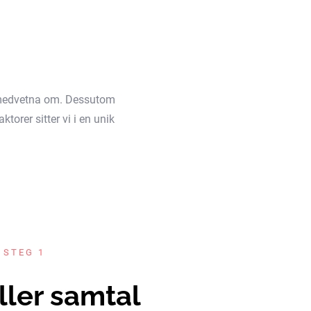
äl medvetna om. Dessutom
torer sitter vi i en unik
 STEG 1
ller samtal