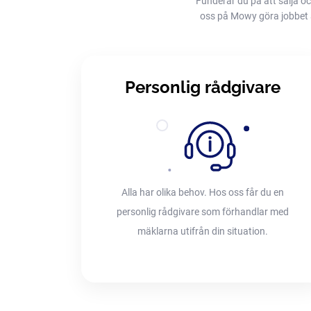
Funderar du på att sälja oc
oss på Mowy göra jobbet åt 
Personlig rådgivare
Alla har olika behov. Hos oss får du en
personlig rådgivare som förhandlar med
mäklarna utifrån din situation.