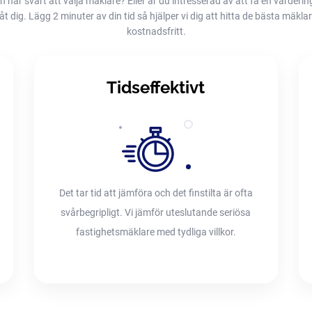
h har svårt att välja mäklare? Eller är du intresserad av att få en värderin
dig. Lägg 2 minuter av din tid så hjälper vi dig att hitta de bästa mäklarna
kostnadsfritt.
Tidseffektivt
Det tar tid att jämföra och det finstilta är ofta
svårbegripligt. Vi jämför uteslutande seriösa
fastighetsmäklare med tydliga villkor.