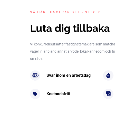
SÅ HÄR FUNGERAR DET - STEG 2
Luta dig tillbaka
Vi konkurrensutsätter fastighetsmäklare som matchar 
väger in är bland annat arvode, lokalkännedom och tidig
område.
Svar inom en arbetsdag
Kostnadsfritt