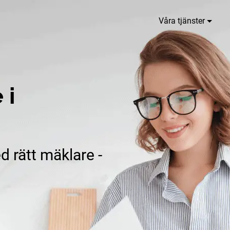
Våra tjänster
 i
d rätt mäklare -