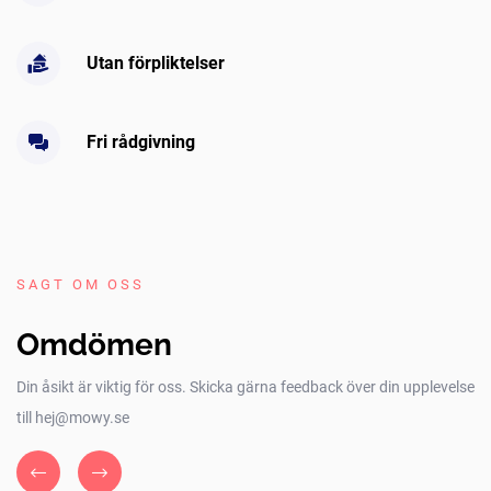
Utan förpliktelser
Fri rådgivning
SAGT OM OSS
Omdömen
Din åsikt är viktig för oss. Skicka gärna feedback över din upplevelse
till hej@mowy.se