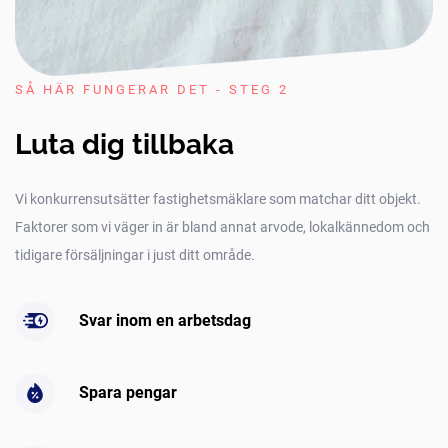
SÅ HÄR FUNGERAR DET - STEG 2
Luta dig tillbaka
Vi konkurrensutsätter fastighetsmäklare som matchar ditt objekt.
Faktorer som vi väger in är bland annat arvode, lokalkännedom och
tidigare försäljningar i just ditt område.
Svar inom en arbetsdag
Spara pengar