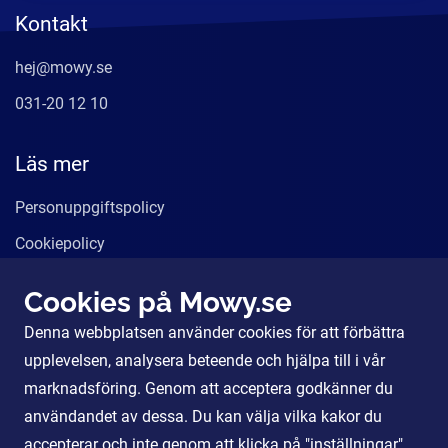
Kontakt
hej@mowy.se
031-20 12 10
Läs mer
Personuppgiftspolicy
Cookiepolicy
Användarvillkor
Cookies på Mowy.se
Våra tjänster
Denna webbplatsen använder cookies för att förbättra
För Partners
upplevelsen, analysera beteende och hjälpa till i vår
marknadsföring. Genom att acceptera godkänner du
användandet av dessa. Du kan välja vilka kakor du
Sociala Medier
accepterar och inte genom att klicka på "inställningar".