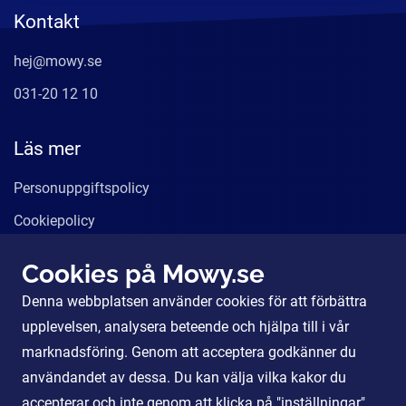
Kontakt
hej@mowy.se
031-20 12 10
Läs mer
Personuppgiftspolicy
Cookiepolicy
Användarvillkor
Cookies på Mowy.se
Våra tjänster
Denna webbplatsen använder cookies för att förbättra
För Partners
upplevelsen, analysera beteende och hjälpa till i vår
marknadsföring. Genom att acceptera godkänner du
användandet av dessa. Du kan välja vilka kakor du
Sociala Medier
accepterar och inte genom att klicka på "inställningar".