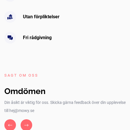
Utan förpliktelser
Fri rådgivning
SAGT OM OSS
Omdömen
Din åsikt är viktig för oss. Skicka gärna feedback över din upplevelse
till hej@mowy.se