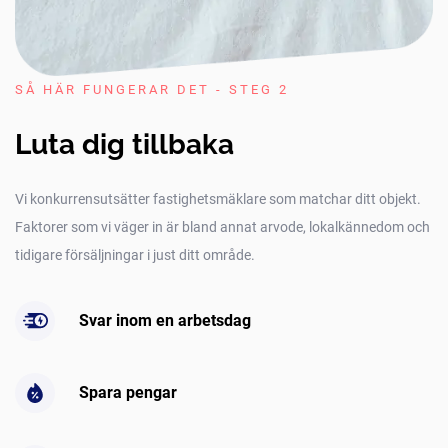
SÅ HÄR FUNGERAR DET - STEG 2
Luta dig tillbaka
Vi konkurrensutsätter fastighetsmäklare som matchar ditt objekt.
Faktorer som vi väger in är bland annat arvode, lokalkännedom och
tidigare försäljningar i just ditt område.
Svar inom en arbetsdag
Spara pengar