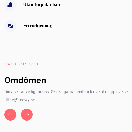
Utan förpliktelser
Fri rådgivning
SAGT OM OSS
Omdömen
Din åsikt är viktig för oss. Skicka gärna feedback över din upplevelse
till hej@mowy.se