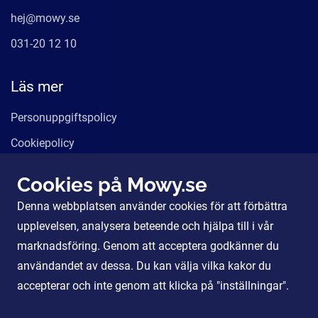
hej@mowy.se
031-20 12 10
Läs mer
Personuppgiftspolicy
Cookiepolicy
Användarvillkor
Cookies på Mowy.se
Våra tjänster
Denna webbplatsen använder cookies för att förbättra
För Partners
upplevelsen, analysera beteende och hjälpa till i vår
marknadsföring. Genom att acceptera godkänner du
användandet av dessa. Du kan välja vilka kakor du
Sociala Medier
accepterar och inte genom att klicka på "inställningar".