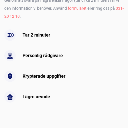
Genom att svara på några enkla frågor (tar cirka 2 minuter) får vi
den information vi behöver. Använd
formuläret
eller ring oss på
031-
20 12 10
.
Tar 2 minuter
Personlig rådgivare
Krypterade uppgifter
Lägre arvode