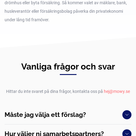
drömhus eller byta försäkring. Så kommer valet av mäklare, bank,
husleverantör eller försäkringsbolag påverka din privatekonomi
under lång tid framöver.
Vanliga frågor och svar
Hittar du inte svaret på dina frågor, kontakta oss på
hej@mowy.se
Måste jag välja ett förslag?
Hur väljer ni samarbetspartners?