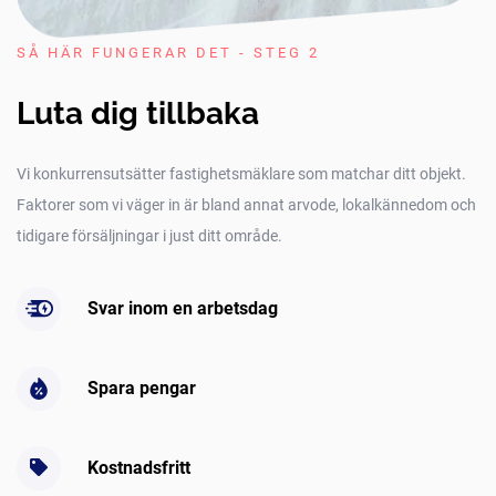
SÅ HÄR FUNGERAR DET - STEG 2
Luta dig tillbaka
Vi konkurrensutsätter fastighetsmäklare som matchar ditt objekt.
Faktorer som vi väger in är bland annat arvode, lokalkännedom och
tidigare försäljningar i just ditt område.
Svar inom en arbetsdag
Spara pengar
Kostnadsfritt