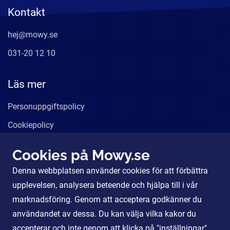
Kontakt
hej@mowy.se
031-20 12 10
Läs mer
Personuppgiftspolicy
Cookiepolicy
Användarvillkor
Cookies på Mowy.se
Våra tjänster
Denna webbplatsen använder cookies för att förbättra
För Partners
upplevelsen, analysera beteende och hjälpa till i vår
marknadsföring. Genom att acceptera godkänner du
användandet av dessa. Du kan välja vilka kakor du
Sociala Medier
accepterar och inte genom att klicka på "inställningar".