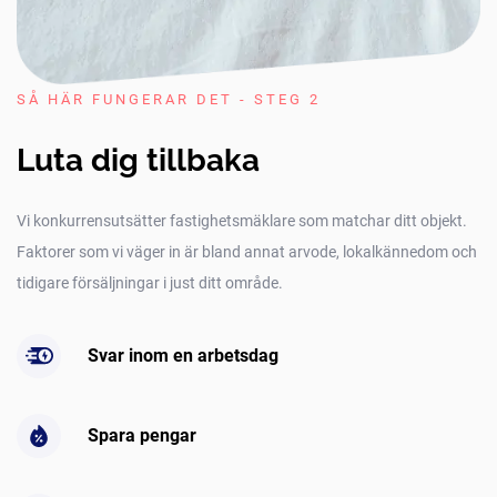
SÅ HÄR FUNGERAR DET - STEG 2
Luta dig tillbaka
Vi konkurrensutsätter fastighetsmäklare som matchar ditt objekt.
Faktorer som vi väger in är bland annat arvode, lokalkännedom och
tidigare försäljningar i just ditt område.
Svar inom en arbetsdag
Spara pengar