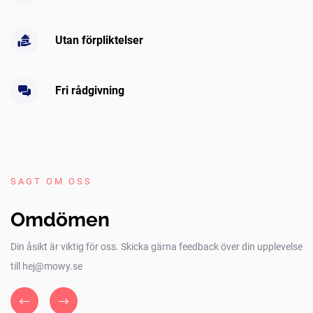
Utan förpliktelser
Fri rådgivning
SAGT OM OSS
Omdömen
Din åsikt är viktig för oss. Skicka gärna feedback över din upplevelse
till hej@mowy.se