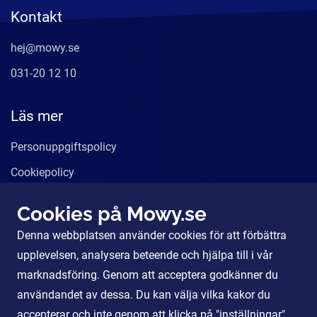
Kontakt
hej@mowy.se
031-20 12 10
Läs mer
Personuppgiftspolicy
Cookiepolicy
Användarvillkor
Cookies på Mowy.se
Våra tjänster
Denna webbplatsen använder cookies för att förbättra
För Partners
upplevelsen, analysera beteende och hjälpa till i vår
marknadsföring. Genom att acceptera godkänner du
användandet av dessa. Du kan välja vilka kakor du
Sociala Medier
accepterar och inte genom att klicka på "inställningar".