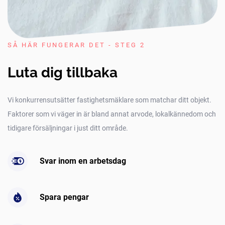
SÅ HÄR FUNGERAR DET - STEG 2
Luta dig tillbaka
Vi konkurrensutsätter fastighetsmäklare som matchar ditt objekt.
Faktorer som vi väger in är bland annat arvode, lokalkännedom och
tidigare försäljningar i just ditt område.
Svar inom en arbetsdag
Spara pengar