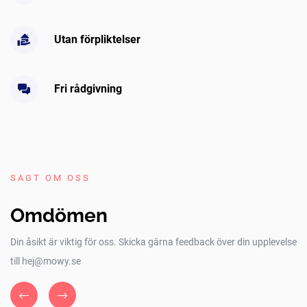
Utan förpliktelser
Fri rådgivning
SAGT OM OSS
Omdömen
Din åsikt är viktig för oss. Skicka gärna feedback över din upplevelse
till hej@mowy.se