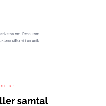
äl medvetna om. Dessutom
torer sitter vi i en unik
 STEG 1
ller samtal