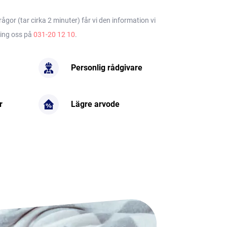
gor (tar cirka 2 minuter) får vi den information vi
ring oss på
031-20 12 10
.
Personlig rådgivare
r
Lägre arvode