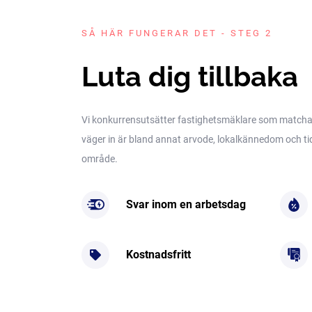
SÅ HÄR FUNGERAR DET - STEG 2
Luta dig tillbaka
Vi konkurrensutsätter fastighetsmäklare som matchar 
väger in är bland annat arvode, lokalkännedom och tidig
område.
Svar inom en arbetsdag
Kostnadsfritt