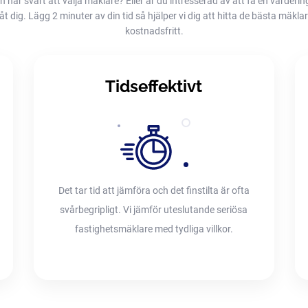
h har svårt att välja mäklare? Eller är du intresserad av att få en värderin
dig. Lägg 2 minuter av din tid så hjälper vi dig att hitta de bästa mäklarna
kostnadsfritt.
Tidseffektivt
Det tar tid att jämföra och det finstilta är ofta
svårbegripligt. Vi jämför uteslutande seriösa
fastighetsmäklare med tydliga villkor.