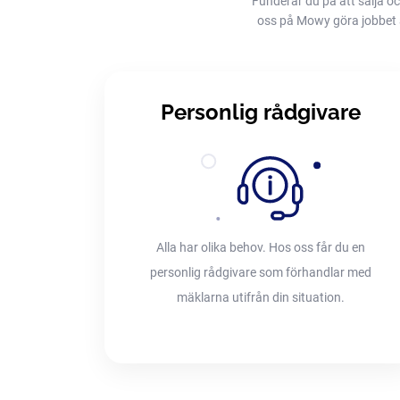
Funderar du på att sälja oc
oss på Mowy göra jobbet åt 
Personlig rådgivare
Alla har olika behov. Hos oss får du en
personlig rådgivare som förhandlar med
mäklarna utifrån din situation.