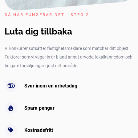
SÅ HÄR FUNGERAR DET - STEG 2
Luta dig tillbaka
Vi konkurrensutsätter fastighetsmäklare som matchar ditt objekt.
Faktorer som vi väger in är bland annat arvode, lokalkännedom och
tidigare försäljningar i just ditt område.
Svar inom en arbetsdag
Spara pengar
Kostnadsfritt