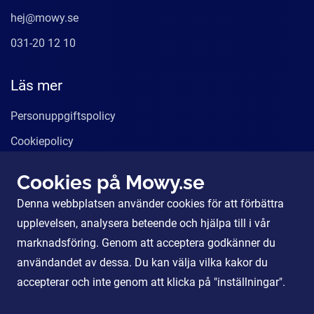
hej@mowy.se
031-20 12 10
Läs mer
Personuppgiftspolicy
Cookiepolicy
Användarvillkor
Cookies på Mowy.se
Våra tjänster
Denna webbplatsen använder cookies för att förbättra
För Partners
upplevelsen, analysera beteende och hjälpa till i vår
marknadsföring. Genom att acceptera godkänner du
användandet av dessa. Du kan välja vilka kakor du
Sociala Medier
accepterar och inte genom att klicka på "inställningar".