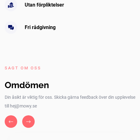
Utan förpliktelser
Fri rådgivning
SAGT OM OSS
Omdömen
Din åsikt är viktig för oss. Skicka gärna feedback över din upplevelse
till hej@mowy.se