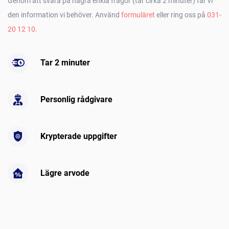
Genom att svara på några enkla frågor (tar cirka 2 minuter) får vi
den information vi behöver. Använd
formuläret
eller ring oss på
031-
20 12 10
.
Tar 2 minuter
Personlig rådgivare
Krypterade uppgifter
Lägre arvode