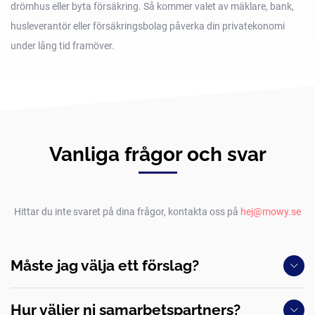
drömhus eller byta försäkring. Så kommer valet av mäklare, bank,
husleverantör eller försäkringsbolag påverka din privatekonomi
under lång tid framöver.
Vanliga frågor och svar
Hittar du inte svaret på dina frågor, kontakta oss på
hej@mowy.se
Måste jag välja ett förslag?
Hur väljer ni samarbetspartners?