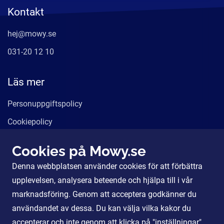
Kontakt
hej@mowy.se
031-20 12 10
Läs mer
Personuppgiftspolicy
Cookiepolicy
Användarvillkor
Cookies på Mowy.se
Våra tjänster
Denna webbplatsen använder cookies för att förbättra
För Partners
upplevelsen, analysera beteende och hjälpa till i vår
marknadsföring. Genom att acceptera godkänner du
användandet av dessa. Du kan välja vilka kakor du
Sociala Medier
accepterar och inte genom att klicka på "inställningar".