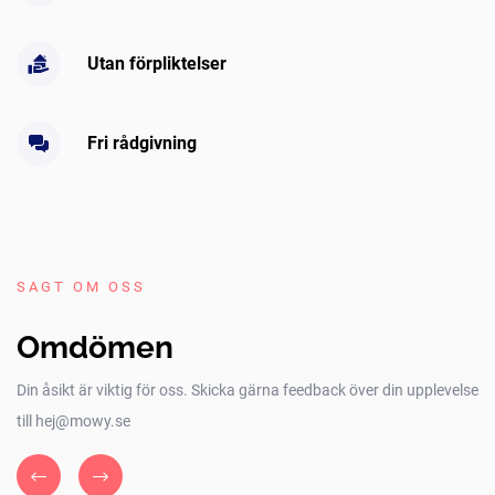
Utan förpliktelser
Fri rådgivning
SAGT OM OSS
Omdömen
Din åsikt är viktig för oss. Skicka gärna feedback över din upplevelse
till hej@mowy.se