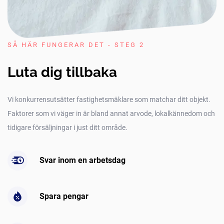
SÅ HÄR FUNGERAR DET - STEG 2
Luta dig tillbaka
Vi konkurrensutsätter fastighetsmäklare som matchar ditt objekt.
Faktorer som vi väger in är bland annat arvode, lokalkännedom och
tidigare försäljningar i just ditt område.
Svar inom en arbetsdag
Spara pengar