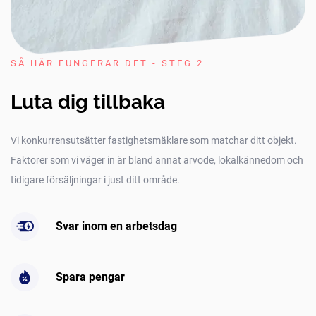
SÅ HÄR FUNGERAR DET - STEG 2
Luta dig tillbaka
Vi konkurrensutsätter fastighetsmäklare som matchar ditt objekt.
Faktorer som vi väger in är bland annat arvode, lokalkännedom och
tidigare försäljningar i just ditt område.
Svar inom en arbetsdag
Spara pengar