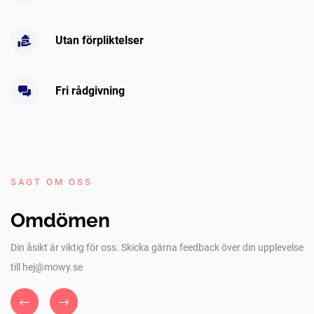
Utan förpliktelser
Fri rådgivning
SAGT OM OSS
Omdömen
Din åsikt är viktig för oss. Skicka gärna feedback över din upplevelse
till hej@mowy.se