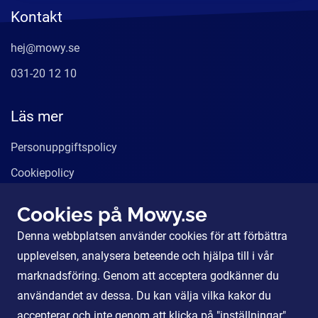
Kontakt
hej@mowy.se
031-20 12 10
Läs mer
Personuppgiftspolicy
Cookiepolicy
Användarvillkor
Cookies på Mowy.se
Våra tjänster
Denna webbplatsen använder cookies för att förbättra
För Partners
upplevelsen, analysera beteende och hjälpa till i vår
marknadsföring. Genom att acceptera godkänner du
användandet av dessa. Du kan välja vilka kakor du
Sociala Medier
accepterar och inte genom att klicka på "inställningar".