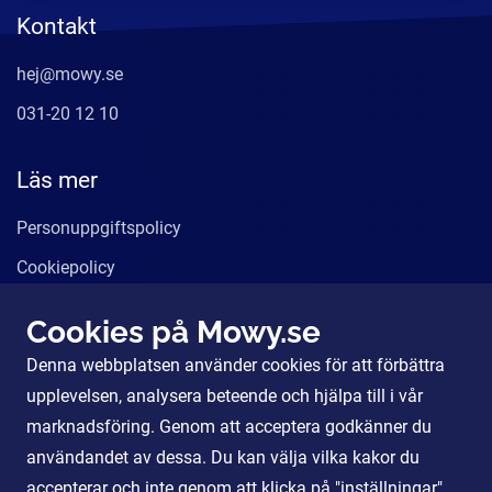
Kontakt
hej@mowy.se
031-20 12 10
Läs mer
Personuppgiftspolicy
Cookiepolicy
Användarvillkor
Cookies på Mowy.se
Våra tjänster
Denna webbplatsen använder cookies för att förbättra
För Partners
upplevelsen, analysera beteende och hjälpa till i vår
marknadsföring. Genom att acceptera godkänner du
användandet av dessa. Du kan välja vilka kakor du
Sociala Medier
accepterar och inte genom att klicka på "inställningar".