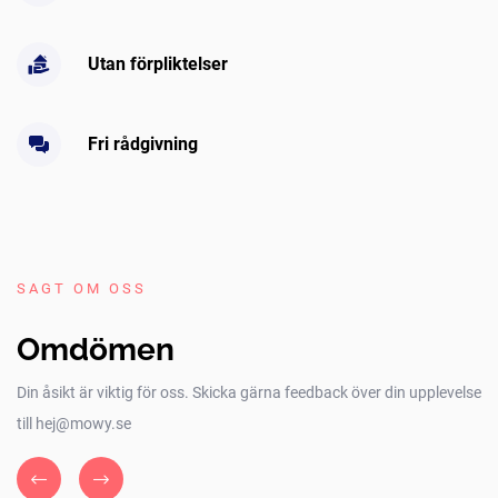
Utan förpliktelser
Fri rådgivning
SAGT OM OSS
Omdömen
Din åsikt är viktig för oss. Skicka gärna feedback över din upplevelse
till hej@mowy.se