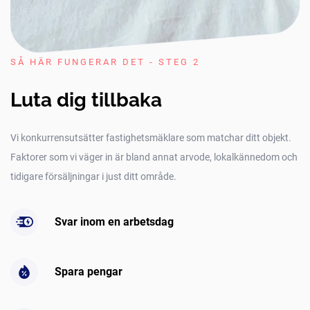
SÅ HÄR FUNGERAR DET - STEG 2
Luta dig tillbaka
Vi konkurrensutsätter fastighetsmäklare som matchar ditt objekt.
Faktorer som vi väger in är bland annat arvode, lokalkännedom och
tidigare försäljningar i just ditt område.
Svar inom en arbetsdag
Spara pengar