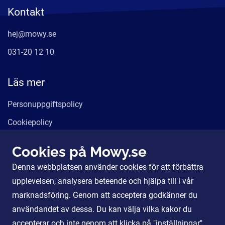
Kontakt
hej@mowy.se
031-20 12 10
Läs mer
Personuppgiftspolicy
Cookiepolicy
Användarvillkor
Cookies på Mowy.se
Våra tjänster
Denna webbplatsen använder cookies för att förbättra
För Partners
upplevelsen, analysera beteende och hjälpa till i vår
marknadsföring. Genom att acceptera godkänner du
användandet av dessa. Du kan välja vilka kakor du
Sociala Medier
accepterar och inte genom att klicka på "inställningar".