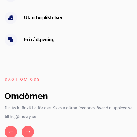
Utan förpliktelser
Fri rådgivning
SAGT OM OSS
Omdömen
Din åsikt är viktig för oss. Skicka gärna feedback över din upplevelse
till hej@mowy.se