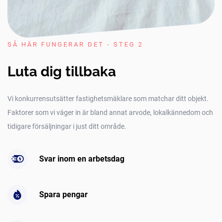
SÅ HÄR FUNGERAR DET - STEG 2
Luta dig tillbaka
Vi konkurrensutsätter fastighetsmäklare som matchar ditt objekt.
Faktorer som vi väger in är bland annat arvode, lokalkännedom och
tidigare försäljningar i just ditt område.
Svar inom en arbetsdag
Spara pengar