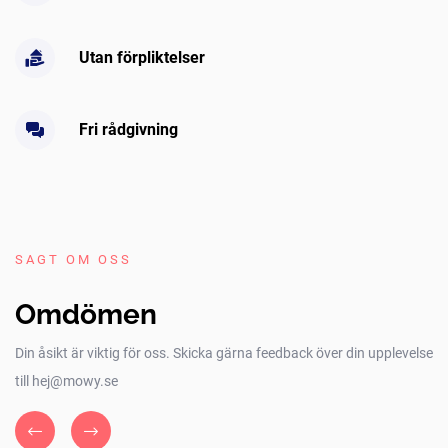
Utan förpliktelser
Fri rådgivning
SAGT OM OSS
Omdömen
Din åsikt är viktig för oss. Skicka gärna feedback över din upplevelse
till hej@mowy.se