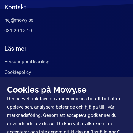
Kontakt
hej@mowy.se
031-20 12 10
Läs mer
Personuppgiftspolicy
Cookiepolicy
Användarvillkor
Cookies på Mowy.se
Våra tjänster
Denna webbplatsen använder cookies för att förbättra
För Partners
upplevelsen, analysera beteende och hjälpa till i vår
marknadsföring. Genom att acceptera godkänner du
användandet av dessa. Du kan välja vilka kakor du
Sociala Medier
accepterar och inte genom att klicka på "inställningar".