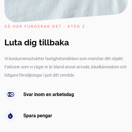
SÅ HÄR FUNGERAR DET - STEG 2
Luta dig tillbaka
Vi konkurrensutsätter fastighetsmäklare som matchar ditt objekt.
Faktorer som vi väger in är bland annat arvode, lokalkännedom och
tidigare försäljningar i just ditt område.
Svar inom en arbetsdag
Spara pengar