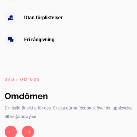
Utan förpliktelser
Fri rådgivning
SAGT OM OSS
Omdömen
Din åsikt är viktig för oss. Skicka gärna feedback över din upplevelse
till hej@mowy.se