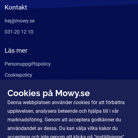
Kontakt
hej@mowy.se
031-20 12 10
Läs mer
Personuppgiftspolicy
Cookiepolicy
Användarvillkor
Cookies på Mowy.se
Våra tjänster
Denna webbplatsen använder cookies för att förbättra
För Partners
upplevelsen, analysera beteende och hjälpa till i vår
marknadsföring. Genom att acceptera godkänner du
användandet av dessa. Du kan välja vilka kakor du
Sociala Medier
accepterar och inte genom att klicka på "inställningar".