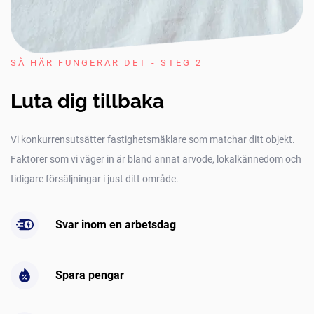
SÅ HÄR FUNGERAR DET - STEG 2
Luta dig tillbaka
Vi konkurrensutsätter fastighetsmäklare som matchar ditt objekt.
Faktorer som vi väger in är bland annat arvode, lokalkännedom och
tidigare försäljningar i just ditt område.
Svar inom en arbetsdag
Spara pengar