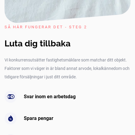
SÅ HÄR FUNGERAR DET - STEG 2
Luta dig tillbaka
Vi konkurrensutsätter fastighetsmäklare som matchar ditt objekt.
Faktorer som vi väger in är bland annat arvode, lokalkännedom och
tidigare försäljningar i just ditt område.
Svar inom en arbetsdag
Spara pengar