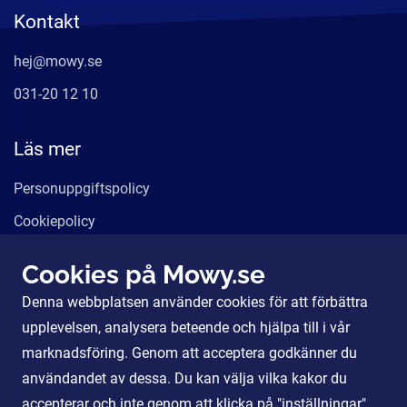
Kontakt
hej@mowy.se
031-20 12 10
Läs mer
Personuppgiftspolicy
Cookiepolicy
Användarvillkor
Cookies på Mowy.se
Våra tjänster
Denna webbplatsen använder cookies för att förbättra
För Partners
upplevelsen, analysera beteende och hjälpa till i vår
marknadsföring. Genom att acceptera godkänner du
användandet av dessa. Du kan välja vilka kakor du
Sociala Medier
accepterar och inte genom att klicka på "inställningar".