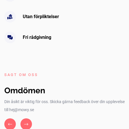
Utan förpliktelser
Fri rådgivning
SAGT OM OSS
Omdömen
Din åsikt är viktig för oss. Skicka gärna feedback över din upplevelse
till hej@mowy.se