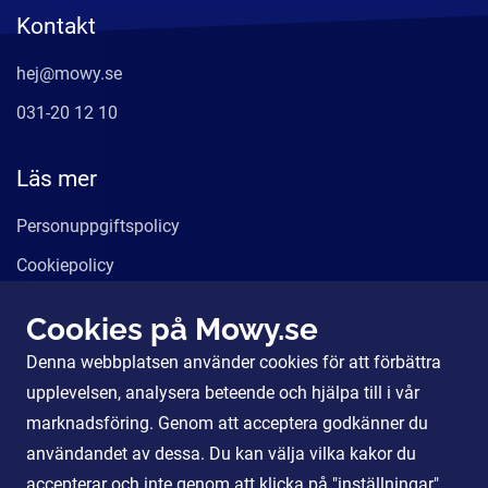
Kontakt
hej@mowy.se
031-20 12 10
Läs mer
Personuppgiftspolicy
Cookiepolicy
Användarvillkor
Cookies på Mowy.se
Våra tjänster
Denna webbplatsen använder cookies för att förbättra
För Partners
upplevelsen, analysera beteende och hjälpa till i vår
marknadsföring. Genom att acceptera godkänner du
användandet av dessa. Du kan välja vilka kakor du
Sociala Medier
accepterar och inte genom att klicka på "inställningar".