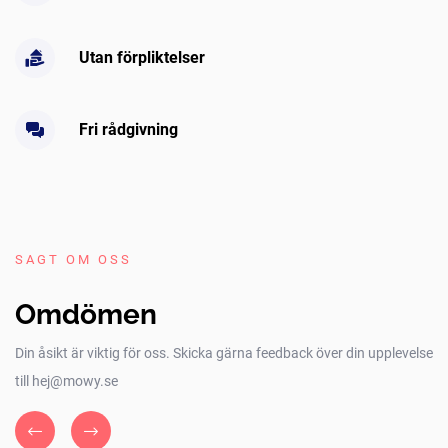
Utan förpliktelser
Fri rådgivning
SAGT OM OSS
Omdömen
Din åsikt är viktig för oss. Skicka gärna feedback över din upplevelse
till hej@mowy.se