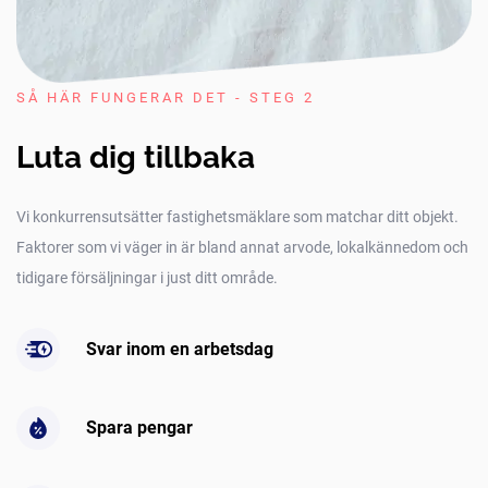
SÅ HÄR FUNGERAR DET - STEG 2
Luta dig tillbaka
Vi konkurrensutsätter fastighetsmäklare som matchar ditt objekt.
Faktorer som vi väger in är bland annat arvode, lokalkännedom och
tidigare försäljningar i just ditt område.
Svar inom en arbetsdag
Spara pengar