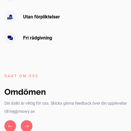
Utan förpliktelser
Fri rådgivning
SAGT OM OSS
Omdömen
Din åsikt är viktig för oss. Skicka gärna feedback över din upplevelse
till hej@mowy.se