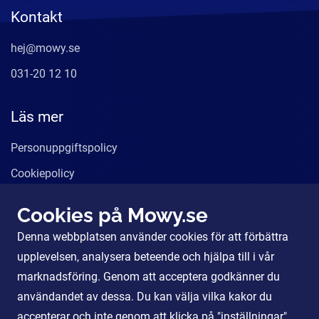
Kontakt
hej@mowy.se
031-20 12 10
Läs mer
Personuppgiftspolicy
Cookiepolicy
Användarvillkor
Cookies på Mowy.se
Våra tjänster
Denna webbplatsen använder cookies för att förbättra
För Partners
upplevelsen, analysera beteende och hjälpa till i vår
marknadsföring. Genom att acceptera godkänner du
användandet av dessa. Du kan välja vilka kakor du
Sociala Medier
accepterar och inte genom att klicka på "inställningar".