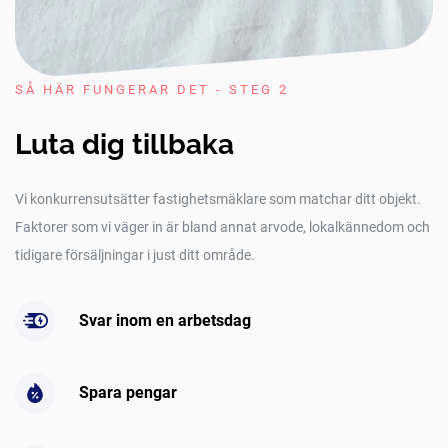
SÅ HÄR FUNGERAR DET - STEG 2
Luta dig tillbaka
Vi konkurrensutsätter fastighetsmäklare som matchar ditt objekt.
Faktorer som vi väger in är bland annat arvode, lokalkännedom och
tidigare försäljningar i just ditt område.
Svar inom en arbetsdag
Spara pengar