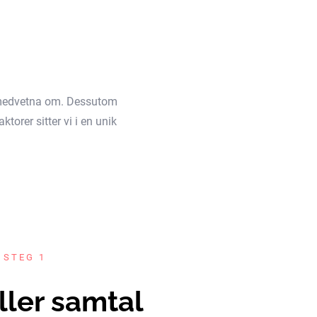
äl medvetna om. Dessutom
torer sitter vi i en unik
 STEG 1
ller samtal