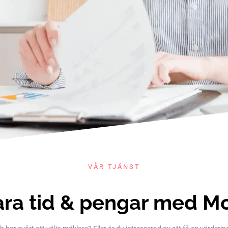
VÅR TJÄNST
ra tid & pengar med M