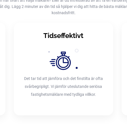
h har svårt att välja mäklare? Eller är du intresserad av att få en värderin
dig. Lägg 2 minuter av din tid så hjälper vi dig att hitta de bästa mäklarna
kostnadsfritt.
Tidseffektivt
Det tar tid att jämföra och det finstilta är ofta
svårbegripligt. Vi jämför uteslutande seriösa
fastighetsmäklare med tydliga villkor.