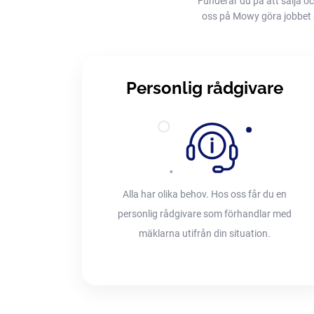
Funderar du på att sälja oc
oss på Mowy göra jobbet åt 
Personlig rådgivare
Alla har olika behov. Hos oss får du en
personlig rådgivare som förhandlar med
mäklarna utifrån din situation.