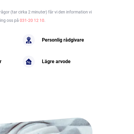
gor (tar cirka 2 minuter) får vi den information vi
ring oss på
031-20 12 10
.
Personlig rådgivare
r
Lägre arvode