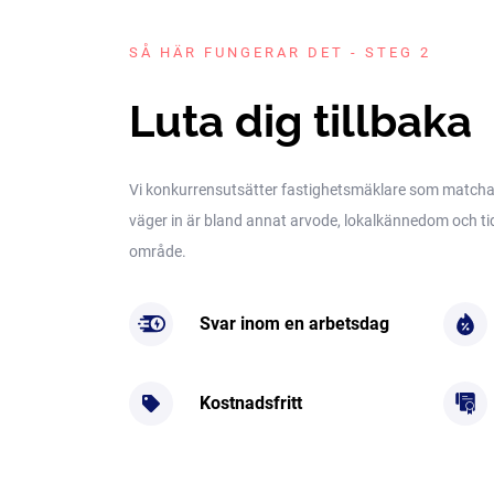
SÅ HÄR FUNGERAR DET - STEG 2
Luta dig tillbaka
Vi konkurrensutsätter fastighetsmäklare som matchar 
väger in är bland annat arvode, lokalkännedom och tidig
område.
Svar inom en arbetsdag
Kostnadsfritt