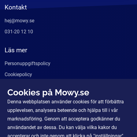
Kontakt
hej@mowy.se
031-20 12 10
Läs mer
Personuppgiftspolicy
Cookiepolicy
Användarvillkor
Cookies på Mowy.se
Våra tjänster
Denna webbplatsen använder cookies för att förbättra
För Partners
upplevelsen, analysera beteende och hjälpa till i vår
marknadsföring. Genom att acceptera godkänner du
användandet av dessa. Du kan välja vilka kakor du
Sociala Medier
accepterar och inte genom att klicka på "inställningar".