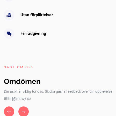
Utan förpliktelser
Fri rådgivning
SAGT OM OSS
Omdömen
Din åsikt är viktig för oss. Skicka gärna feedback över din upplevelse
till hej@mowy.se