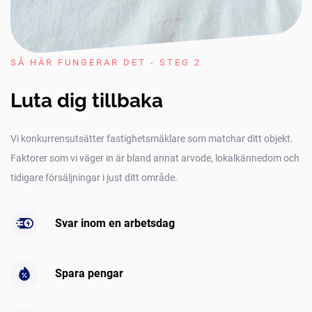
SÅ HÄR FUNGERAR DET - STEG 2
Luta dig tillbaka
Vi konkurrensutsätter fastighetsmäklare som matchar ditt objekt.
Faktorer som vi väger in är bland annat arvode, lokalkännedom och
tidigare försäljningar i just ditt område.
Svar inom en arbetsdag
Spara pengar