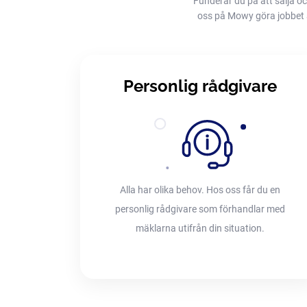
Funderar du på att sälja oc
oss på Mowy göra jobbet åt 
Personlig rådgivare
Alla har olika behov. Hos oss får du en
personlig rådgivare som förhandlar med
mäklarna utifrån din situation.