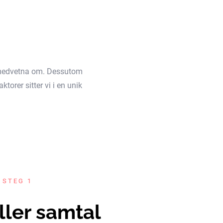
äl medvetna om. Dessutom
torer sitter vi i en unik
 STEG 1
ller samtal