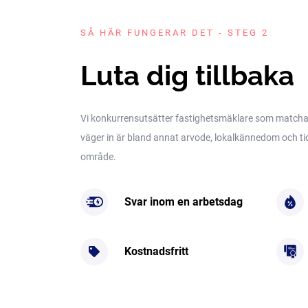
SÅ HÄR FUNGERAR DET - STEG 2
Luta dig tillbaka
Vi konkurrensutsätter fastighetsmäklare som matchar 
väger in är bland annat arvode, lokalkännedom och tidig
område.
Svar inom en arbetsdag
Kostnadsfritt