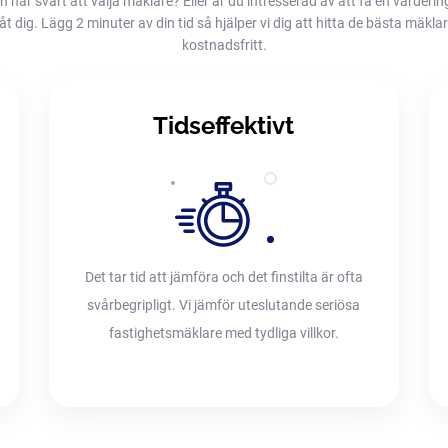
h har svårt att välja mäklare? Eller är du intresserad av att få en värderin
dig. Lägg 2 minuter av din tid så hjälper vi dig att hitta de bästa mäklarna
kostnadsfritt.
Tidseffektivt
Det tar tid att jämföra och det finstilta är ofta
svårbegripligt. Vi jämför uteslutande seriösa
fastighetsmäklare med tydliga villkor.