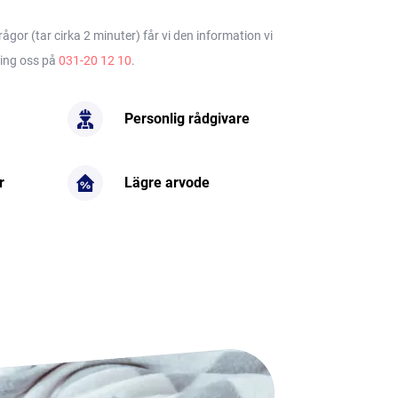
gor (tar cirka 2 minuter) får vi den information vi
ring oss på
031-20 12 10
.
Personlig rådgivare
r
Lägre arvode