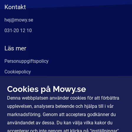
Kontakt
hej@mowy.se
031-20 12 10
Läs mer
Personuppgiftspolicy
Cookiepolicy
Användarvillkor
Cookies på Mowy.se
Våra tjänster
Denna webbplatsen använder cookies för att förbättra
För Partners
upplevelsen, analysera beteende och hjälpa till i vår
marknadsföring. Genom att acceptera godkänner du
användandet av dessa. Du kan välja vilka kakor du
Sociala Medier
accepterar och inte genom att klicka på "inställningar".