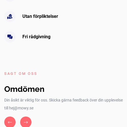
Utan förpliktelser
Fri rådgivning
SAGT OM OSS
Omdömen
Din åsikt är viktig för oss. Skicka gärna feedback över din upplevelse
till hej@mowy.se