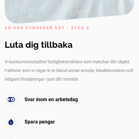
SÅ HÄR FUNGERAR DET - STEG 2
Luta dig tillbaka
Vi konkurrensutsätter fastighetsmäklare som matchar ditt objekt.
Faktorer som vi väger in är bland annat arvode, lokalkännedom och
tidigare försäljningar i just ditt område.
Svar inom en arbetsdag
Spara pengar