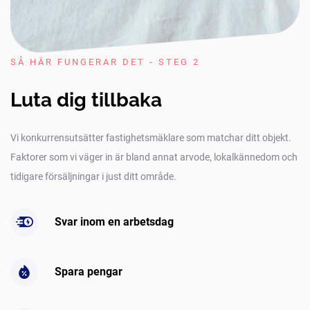
SÅ HÄR FUNGERAR DET - STEG 2
Luta dig tillbaka
Vi konkurrensutsätter fastighetsmäklare som matchar ditt objekt.
Faktorer som vi väger in är bland annat arvode, lokalkännedom och
tidigare försäljningar i just ditt område.
Svar inom en arbetsdag
Spara pengar