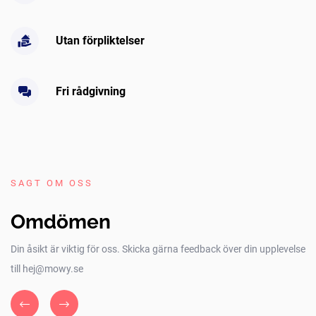
Utan förpliktelser
Fri rådgivning
SAGT OM OSS
Omdömen
Din åsikt är viktig för oss. Skicka gärna feedback över din upplevelse
till hej@mowy.se