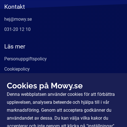
Kontakt
hej@mowy.se
031-20 12 10
Läs mer
Personuppgiftspolicy
Cookiepolicy
Användarvillkor
Cookies på Mowy.se
Våra tjänster
Denna webbplatsen använder cookies för att förbättra
För Partners
upplevelsen, analysera beteende och hjälpa till i vår
marknadsföring. Genom att acceptera godkänner du
användandet av dessa. Du kan välja vilka kakor du
Sociala Medier
accepterar och inte genom att klicka på "inställningar".