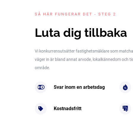
SÅ HÄR FUNGERAR DET - STEG 2
Luta dig tillbaka
Vi konkurrensutsätter fastighetsmäklare som matchar 
väger in är bland annat arvode, lokalkännedom och tidig
område.
Svar inom en arbetsdag
Kostnadsfritt