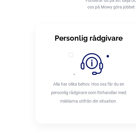
Funderar du på att sälja oc
oss på Mowy göra jobbet åt 
Personlig rådgivare
Alla har olika behov. Hos oss får du en
personlig rådgivare som förhandlar med
mäklarna utifrån din situation.