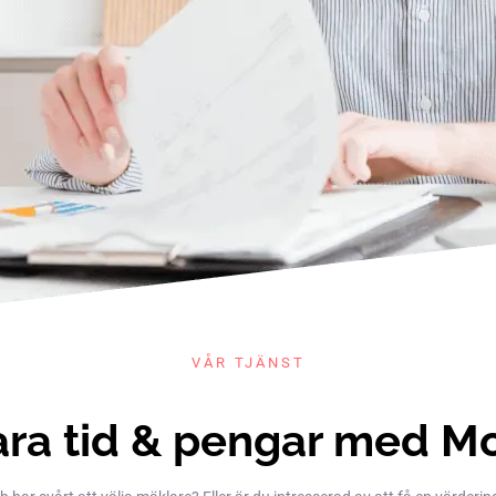
VÅR TJÄNST
ra tid & pengar med M