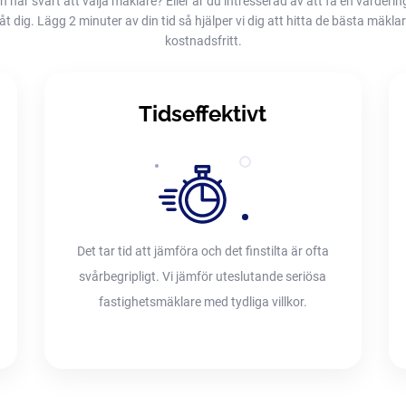
h har svårt att välja mäklare? Eller är du intresserad av att få en värderin
dig. Lägg 2 minuter av din tid så hjälper vi dig att hitta de bästa mäklarna
kostnadsfritt.
Tidseffektivt
Det tar tid att jämföra och det finstilta är ofta
svårbegripligt. Vi jämför uteslutande seriösa
fastighetsmäklare med tydliga villkor.