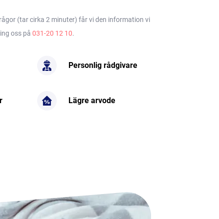
gor (tar cirka 2 minuter) får vi den information vi
ring oss på
031-20 12 10
.
Personlig rådgivare
r
Lägre arvode