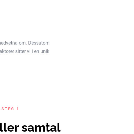
äl medvetna om. Dessutom
torer sitter vi i en unik
 STEG 1
ller samtal