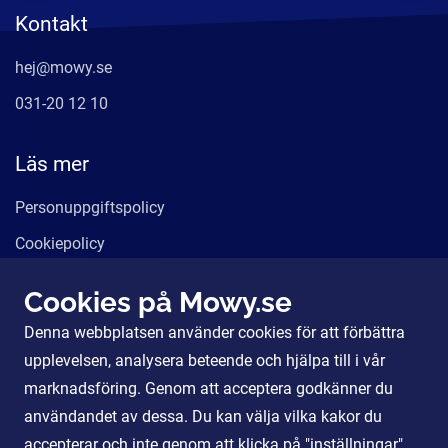
Kontakt
hej@mowy.se
031-20 12 10
Läs mer
Personuppgiftspolicy
Cookiepolicy
Användarvillkor
Cookies på Mowy.se
Våra tjänster
Denna webbplatsen använder cookies för att förbättra
För Partners
upplevelsen, analysera beteende och hjälpa till i vår
marknadsföring. Genom att acceptera godkänner du
användandet av dessa. Du kan välja vilka kakor du
Sociala Medier
accepterar och inte genom att klicka på "inställningar".