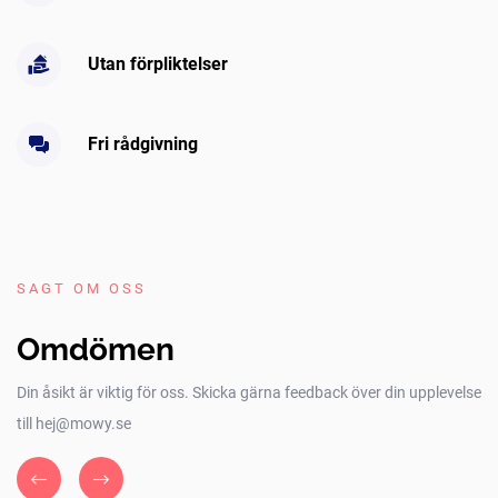
Utan förpliktelser
Fri rådgivning
SAGT OM OSS
Omdömen
Din åsikt är viktig för oss. Skicka gärna feedback över din upplevelse
till hej@mowy.se