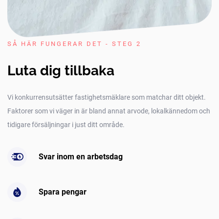
SÅ HÄR FUNGERAR DET - STEG 2
Luta dig tillbaka
Vi konkurrensutsätter fastighetsmäklare som matchar ditt objekt.
Faktorer som vi väger in är bland annat arvode, lokalkännedom och
tidigare försäljningar i just ditt område.
Svar inom en arbetsdag
Spara pengar