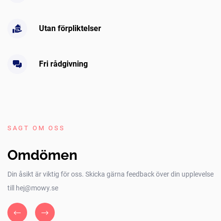
Utan förpliktelser
Fri rådgivning
SAGT OM OSS
Omdömen
Din åsikt är viktig för oss. Skicka gärna feedback över din upplevelse
till hej@mowy.se