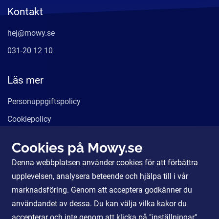
Kontakt
hej@mowy.se
031-20 12 10
Läs mer
Personuppgiftspolicy
Cookiepolicy
Användarvillkor
Cookies på Mowy.se
Våra tjänster
Denna webbplatsen använder cookies för att förbättra
För Partners
upplevelsen, analysera beteende och hjälpa till i vår
marknadsföring. Genom att acceptera godkänner du
användandet av dessa. Du kan välja vilka kakor du
Sociala Medier
accepterar och inte genom att klicka på "inställningar".