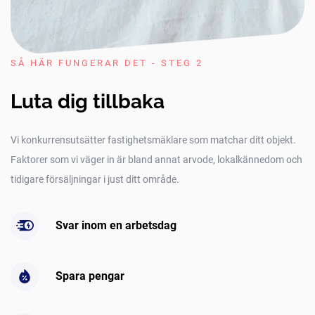
SÅ HÄR FUNGERAR DET - STEG 2
Luta dig tillbaka
Vi konkurrensutsätter fastighetsmäklare som matchar ditt objekt.
Faktorer som vi väger in är bland annat arvode, lokalkännedom och
tidigare försäljningar i just ditt område.
Svar inom en arbetsdag
Spara pengar