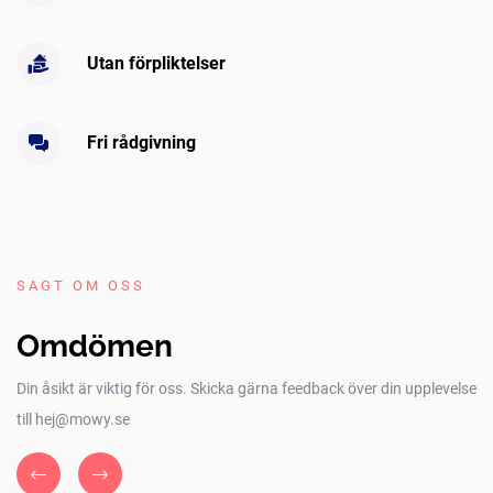
Utan förpliktelser
Fri rådgivning
SAGT OM OSS
Omdömen
Din åsikt är viktig för oss. Skicka gärna feedback över din upplevelse
till hej@mowy.se