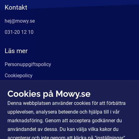
Kontakt
hej@mowy.se
031-20 12 10
Läs mer
Personuppgiftspolicy
Cookiepolicy
Användarvillkor
Cookies på Mowy.se
Våra tjänster
Denna webbplatsen använder cookies för att förbättra
För Partners
upplevelsen, analysera beteende och hjälpa till i vår
marknadsföring. Genom att acceptera godkänner du
användandet av dessa. Du kan välja vilka kakor du
Sociala Medier
accepterar och inte genom att klicka på "inställningar".