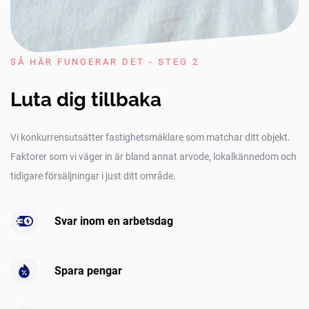
SÅ HÄR FUNGERAR DET - STEG 2
Luta dig tillbaka
Vi konkurrensutsätter fastighetsmäklare som matchar ditt objekt.
Faktorer som vi väger in är bland annat arvode, lokalkännedom och
tidigare försäljningar i just ditt område.
Svar inom en arbetsdag
Spara pengar