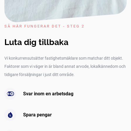
SÅ HÄR FUNGERAR DET - STEG 2
Luta dig tillbaka
Vi konkurrensutsätter fastighetsmäklare som matchar ditt objekt.
Faktorer som vi väger in är bland annat arvode, lokalkännedom och
tidigare försäljningar i just ditt område.
Svar inom en arbetsdag
Spara pengar