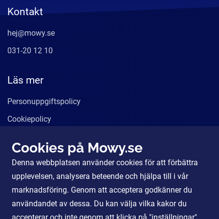
Kontakt
hej@mowy.se
031-20 12 10
Läs mer
Personuppgiftspolicy
Cookiepolicy
Användarvillkor
Cookies på Mowy.se
Våra tjänster
Denna webbplatsen använder cookies för att förbättra
För Partners
upplevelsen, analysera beteende och hjälpa till i vår
marknadsföring. Genom att acceptera godkänner du
användandet av dessa. Du kan välja vilka kakor du
Sociala Medier
accepterar och inte genom att klicka på "inställningar".