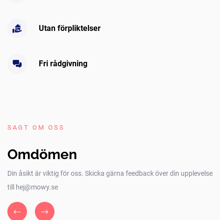
Utan förpliktelser
Fri rådgivning
SAGT OM OSS
Omdömen
Din åsikt är viktig för oss. Skicka gärna feedback över din upplevelse
till hej@mowy.se