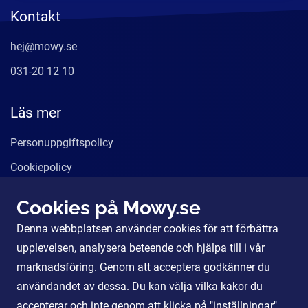
Kontakt
hej@mowy.se
031-20 12 10
Läs mer
Personuppgiftspolicy
Cookiepolicy
Användarvillkor
Cookies på Mowy.se
Våra tjänster
Denna webbplatsen använder cookies för att förbättra
För Partners
upplevelsen, analysera beteende och hjälpa till i vår
marknadsföring. Genom att acceptera godkänner du
användandet av dessa. Du kan välja vilka kakor du
Sociala Medier
accepterar och inte genom att klicka på "inställningar".