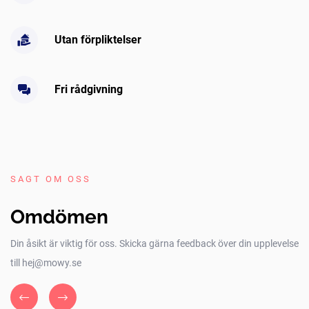
Utan förpliktelser
Fri rådgivning
SAGT OM OSS
Omdömen
Din åsikt är viktig för oss. Skicka gärna feedback över din upplevelse
till hej@mowy.se