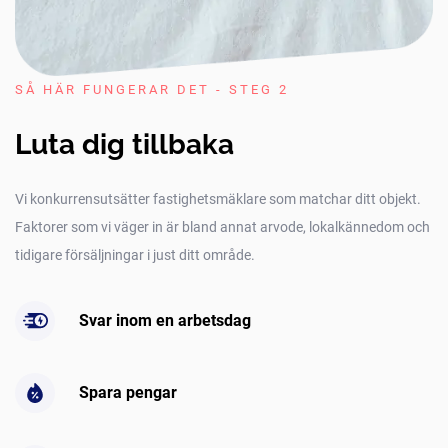
SÅ HÄR FUNGERAR DET - STEG 2
Luta dig tillbaka
Vi konkurrensutsätter fastighetsmäklare som matchar ditt objekt.
Faktorer som vi väger in är bland annat arvode, lokalkännedom och
tidigare försäljningar i just ditt område.
Svar inom en arbetsdag
Spara pengar