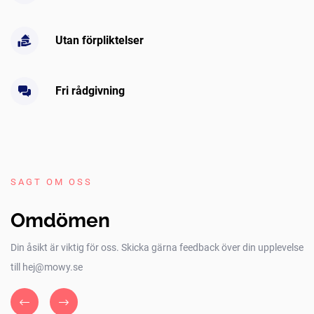
Utan förpliktelser
Fri rådgivning
SAGT OM OSS
Omdömen
Din åsikt är viktig för oss. Skicka gärna feedback över din upplevelse
till hej@mowy.se