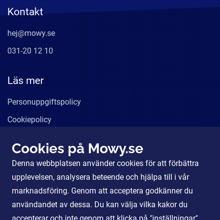
Kontakt
hej@mowy.se
031-20 12 10
Läs mer
Personuppgiftspolicy
Cookiepolicy
Användarvillkor
Cookies på Mowy.se
Våra tjänster
Denna webbplatsen använder cookies för att förbättra
För Partners
upplevelsen, analysera beteende och hjälpa till i vår
marknadsföring. Genom att acceptera godkänner du
användandet av dessa. Du kan välja vilka kakor du
Sociala Medier
accepterar och inte genom att klicka på "inställningar".