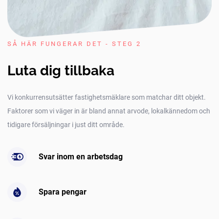
SÅ HÄR FUNGERAR DET - STEG 2
Luta dig tillbaka
Vi konkurrensutsätter fastighetsmäklare som matchar ditt objekt.
Faktorer som vi väger in är bland annat arvode, lokalkännedom och
tidigare försäljningar i just ditt område.
Svar inom en arbetsdag
Spara pengar