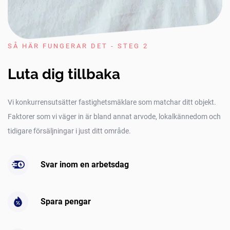
SÅ HÄR FUNGERAR DET - STEG 2
Luta dig tillbaka
Vi konkurrensutsätter fastighetsmäklare som matchar ditt objekt.
Faktorer som vi väger in är bland annat arvode, lokalkännedom och
tidigare försäljningar i just ditt område.
Svar inom en arbetsdag
Spara pengar