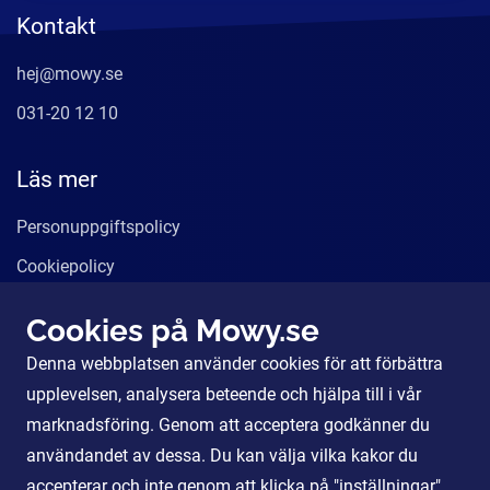
Kontakt
hej@mowy.se
031-20 12 10
Läs mer
Personuppgiftspolicy
Cookiepolicy
Användarvillkor
Cookies på Mowy.se
Våra tjänster
Denna webbplatsen använder cookies för att förbättra
För Partners
upplevelsen, analysera beteende och hjälpa till i vår
marknadsföring. Genom att acceptera godkänner du
användandet av dessa. Du kan välja vilka kakor du
Sociala Medier
accepterar och inte genom att klicka på "inställningar".