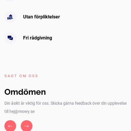
Utan förpliktelser
Fri rådgivning
SAGT OM OSS
Omdömen
Din åsikt är viktig för oss. Skicka gärna feedback över din upplevelse
till hej@mowy.se