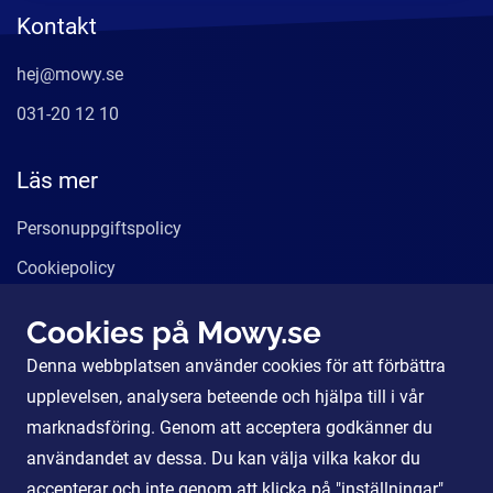
Kontakt
hej@mowy.se
031-20 12 10
Läs mer
Personuppgiftspolicy
Cookiepolicy
Användarvillkor
Cookies på Mowy.se
Våra tjänster
Denna webbplatsen använder cookies för att förbättra
För Partners
upplevelsen, analysera beteende och hjälpa till i vår
marknadsföring. Genom att acceptera godkänner du
användandet av dessa. Du kan välja vilka kakor du
Sociala Medier
accepterar och inte genom att klicka på "inställningar".