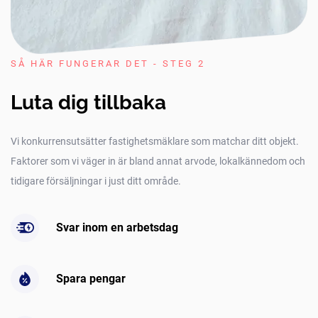
SÅ HÄR FUNGERAR DET - STEG 2
Luta dig tillbaka
Vi konkurrensutsätter fastighetsmäklare som matchar ditt objekt.
Faktorer som vi väger in är bland annat arvode, lokalkännedom och
tidigare försäljningar i just ditt område.
Svar inom en arbetsdag
Spara pengar