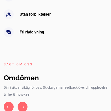
Utan förpliktelser
Fri rådgivning
SAGT OM OSS
Omdömen
Din åsikt är viktig för oss. Skicka gärna feedback över din upplevelse
till hej@mowy.se