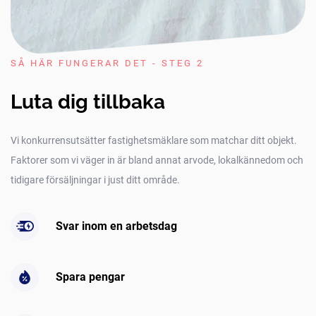
SÅ HÄR FUNGERAR DET - STEG 2
Luta dig tillbaka
Vi konkurrensutsätter fastighetsmäklare som matchar ditt objekt.
Faktorer som vi väger in är bland annat arvode, lokalkännedom och
tidigare försäljningar i just ditt område.
Svar inom en arbetsdag
Spara pengar