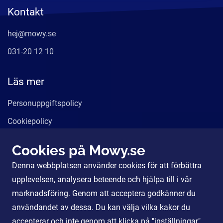
Kontakt
hej@mowy.se
031-20 12 10
Läs mer
Personuppgiftspolicy
Cookiepolicy
Användarvillkor
Cookies på Mowy.se
Våra tjänster
Denna webbplatsen använder cookies för att förbättra
För Partners
upplevelsen, analysera beteende och hjälpa till i vår
marknadsföring. Genom att acceptera godkänner du
användandet av dessa. Du kan välja vilka kakor du
Sociala Medier
accepterar och inte genom att klicka på "inställningar".