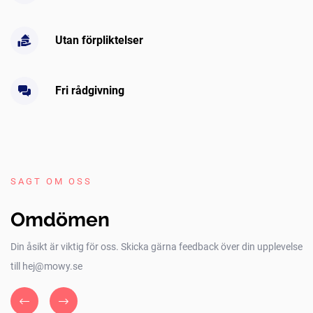
Utan förpliktelser
Fri rådgivning
SAGT OM OSS
Omdömen
Din åsikt är viktig för oss. Skicka gärna feedback över din upplevelse
till hej@mowy.se