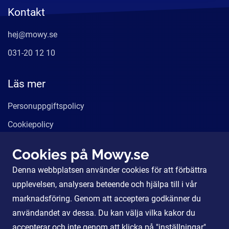
Kontakt
hej@mowy.se
031-20 12 10
Läs mer
Personuppgiftspolicy
Cookiepolicy
Användarvillkor
Cookies på Mowy.se
Våra tjänster
Denna webbplatsen använder cookies för att förbättra
För Partners
upplevelsen, analysera beteende och hjälpa till i vår
marknadsföring. Genom att acceptera godkänner du
användandet av dessa. Du kan välja vilka kakor du
Sociala Medier
accepterar och inte genom att klicka på "inställningar".