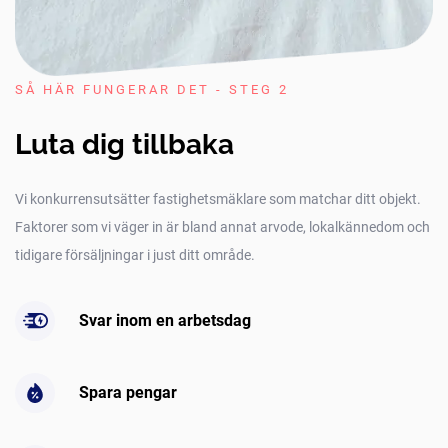
SÅ HÄR FUNGERAR DET - STEG 2
Luta dig tillbaka
Vi konkurrensutsätter fastighetsmäklare som matchar ditt objekt.
Faktorer som vi väger in är bland annat arvode, lokalkännedom och
tidigare försäljningar i just ditt område.
Svar inom en arbetsdag
Spara pengar