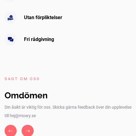
Utan förpliktelser
Fri rådgivning
SAGT OM OSS
Omdömen
Din åsikt är viktig för oss. Skicka gärna feedback över din upplevelse
till hej@mowy.se