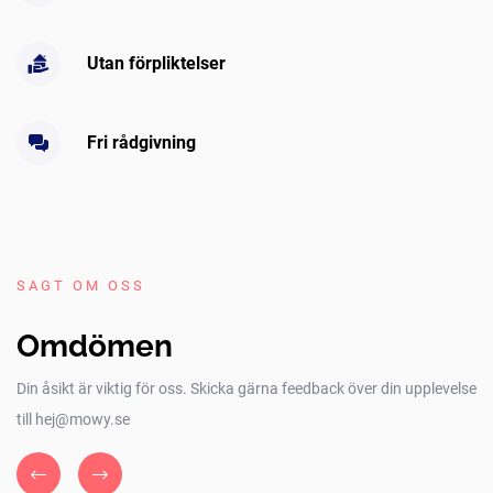
Utan förpliktelser
Fri rådgivning
SAGT OM OSS
Omdömen
Din åsikt är viktig för oss. Skicka gärna feedback över din upplevelse
till hej@mowy.se