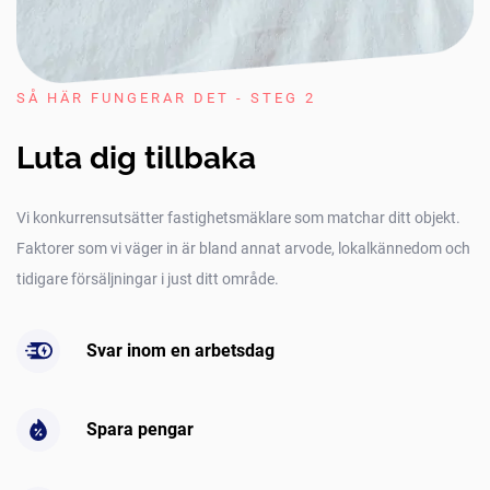
SÅ HÄR FUNGERAR DET - STEG 2
Luta dig tillbaka
Vi konkurrensutsätter fastighetsmäklare som matchar ditt objekt.
Faktorer som vi väger in är bland annat arvode, lokalkännedom och
tidigare försäljningar i just ditt område.
Svar inom en arbetsdag
Spara pengar