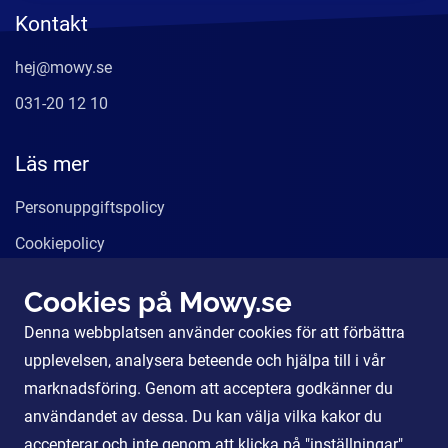
Kontakt
hej@mowy.se
031-20 12 10
Läs mer
Personuppgiftspolicy
Cookiepolicy
Användarvillkor
Cookies på Mowy.se
Våra tjänster
Denna webbplatsen använder cookies för att förbättra
För Partners
upplevelsen, analysera beteende och hjälpa till i vår
marknadsföring. Genom att acceptera godkänner du
användandet av dessa. Du kan välja vilka kakor du
Sociala Medier
accepterar och inte genom att klicka på "inställningar".