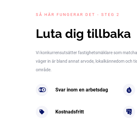
SÅ HÄR FUNGERAR DET - STEG 2
Luta dig tillbaka
Vi konkurrensutsätter fastighetsmäklare som matchar 
väger in är bland annat arvode, lokalkännedom och tidig
område.
Svar inom en arbetsdag
Kostnadsfritt