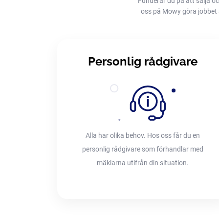
Funderar du på att sälja oc
oss på Mowy göra jobbet åt 
Personlig rådgivare
Alla har olika behov. Hos oss får du en
personlig rådgivare som förhandlar med
mäklarna utifrån din situation.