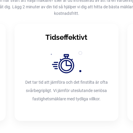
h har svårt att välja mäklare? Eller är du intresserad av att få en värderin
dig. Lägg 2 minuter av din tid så hjälper vi dig att hitta de bästa mäklarna
kostnadsfritt.
Tidseffektivt
Det tar tid att jämföra och det finstilta är ofta
svårbegripligt. Vi jämför uteslutande seriösa
fastighetsmäklare med tydliga villkor.