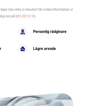
gor (tar cirka 2 minuter) får vi den information vi
ring oss på
031-20 12 10
.
Personlig rådgivare
r
Lägre arvode