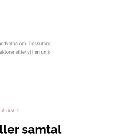
äl medvetna om. Dessutom
torer sitter vi i en unik
 STEG 1
ller samtal