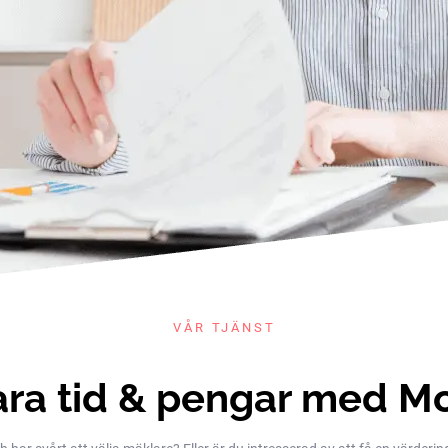
VÅR TJÄNST
ra tid & pengar med M