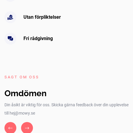
Utan förpliktelser
Fri rådgivning
SAGT OM OSS
Omdömen
Din åsikt är viktig för oss. Skicka gärna feedback över din upplevelse
till hej@mowy.se