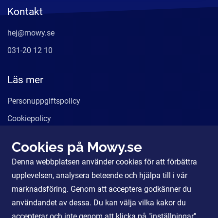
Kontakt
hej@mowy.se
031-20 12 10
Läs mer
Personuppgiftspolicy
Cookiepolicy
Användarvillkor
Cookies på Mowy.se
Våra tjänster
Denna webbplatsen använder cookies för att förbättra
För Partners
upplevelsen, analysera beteende och hjälpa till i vår
marknadsföring. Genom att acceptera godkänner du
användandet av dessa. Du kan välja vilka kakor du
Sociala Medier
accepterar och inte genom att klicka på "inställningar".