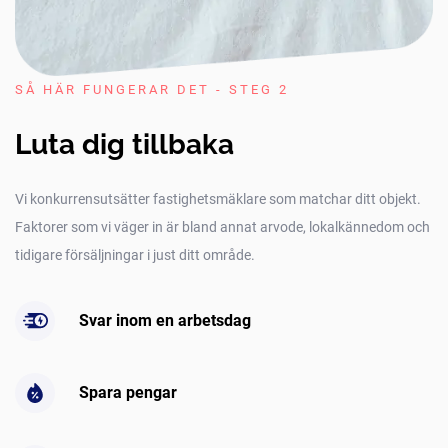
SÅ HÄR FUNGERAR DET - STEG 2
Luta dig tillbaka
Vi konkurrensutsätter fastighetsmäklare som matchar ditt objekt.
Faktorer som vi väger in är bland annat arvode, lokalkännedom och
tidigare försäljningar i just ditt område.
Svar inom en arbetsdag
Spara pengar