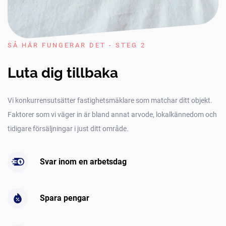
SÅ HÄR FUNGERAR DET - STEG 2
Luta dig tillbaka
Vi konkurrensutsätter fastighetsmäklare som matchar ditt objekt.
Faktorer som vi väger in är bland annat arvode, lokalkännedom och
tidigare försäljningar i just ditt område.
Svar inom en arbetsdag
Spara pengar