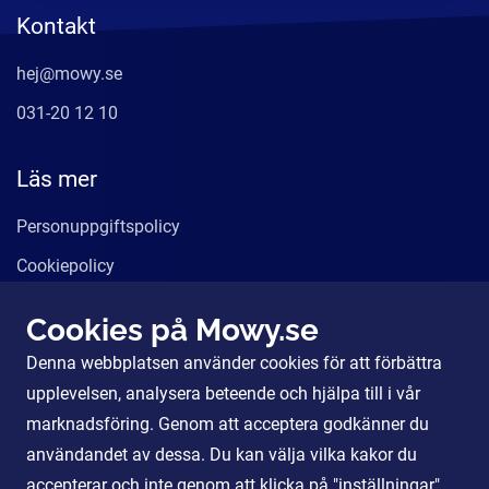
Kontakt
hej@mowy.se
031-20 12 10
Läs mer
Personuppgiftspolicy
Cookiepolicy
Användarvillkor
Cookies på Mowy.se
Våra tjänster
Denna webbplatsen använder cookies för att förbättra
För Partners
upplevelsen, analysera beteende och hjälpa till i vår
marknadsföring. Genom att acceptera godkänner du
användandet av dessa. Du kan välja vilka kakor du
Sociala Medier
accepterar och inte genom att klicka på "inställningar".