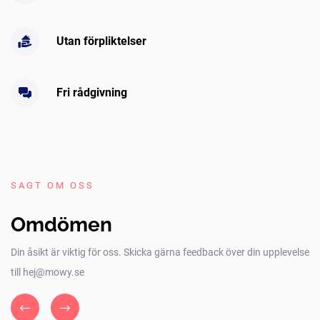
Utan förpliktelser
Fri rådgivning
SAGT OM OSS
Omdömen
Din åsikt är viktig för oss. Skicka gärna feedback över din upplevelse
till hej@mowy.se