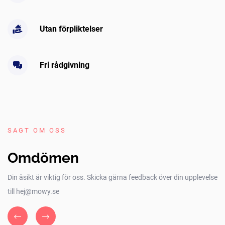
Utan förpliktelser
Fri rådgivning
SAGT OM OSS
Omdömen
Din åsikt är viktig för oss. Skicka gärna feedback över din upplevelse
till hej@mowy.se