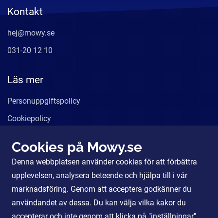
Kontakt
hej@mowy.se
031-20 12 10
Läs mer
Personuppgiftspolicy
Cookiepolicy
Användarvillkor
Cookies på Mowy.se
Våra tjänster
Denna webbplatsen använder cookies för att förbättra
För Partners
upplevelsen, analysera beteende och hjälpa till i vår
marknadsföring. Genom att acceptera godkänner du
användandet av dessa. Du kan välja vilka kakor du
Sociala Medier
accepterar och inte genom att klicka på "inställningar".