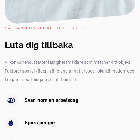
SÅ HÄR FUNGERAR DET - STEG 2
Luta dig tillbaka
Vi konkurrensutsätter fastighetsmäklare som matchar ditt objekt.
Faktorer som vi väger in är bland annat arvode, lokalkännedom och
tidigare försäljningar i just ditt område.
Svar inom en arbetsdag
Spara pengar